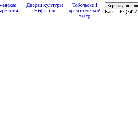
менская
Дворец культуры
Тобольский
Версия для сл
армония
Нефтяник
драматический
Касса:
+7 (3452
театр