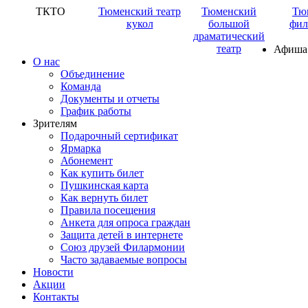
ТКТО
Тюменский театр
Тюменский
Тю
кукол
большой
фил
драматический
театр
Афиша
О нас
Объединение
Команда
Документы и отчеты
График работы
Зрителям
Подарочный сертификат
Ярмарка
Абонемент
Как купить билет
Пушкинская карта
Как вернуть билет
Правила посещения
Анкета для опроса граждан
Защита детей в интернете
Союз друзей Филармонии
Часто задаваемые вопросы
Новости
Акции
Контакты