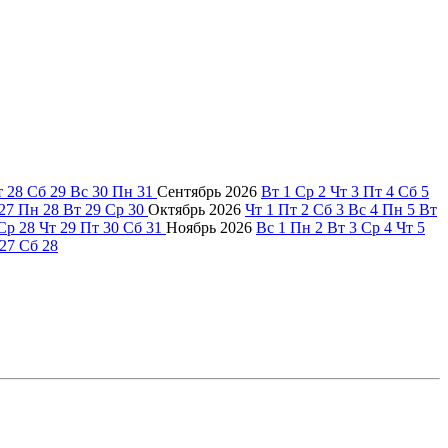
т
28
Сб
29
Вс
30
Пн
31
Сентябрь
2026
Вт
1
Ср
2
Чт
3
Пт
4
Сб
5
27
Пн
28
Вт
29
Ср
30
Октябрь
2026
Чт
1
Пт
2
Сб
3
Вс
4
Пн
5
Вт
Ср
28
Чт
29
Пт
30
Сб
31
Ноябрь
2026
Вс
1
Пн
2
Вт
3
Ср
4
Чт
5
27
Сб
28