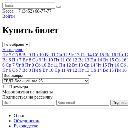
Касса:
+7 (3452)
68-77-77
Войти
Купить билет
На неделю
Пт
7
Сб
8
Вс
9
Пн
10
Вт
11
Ср
12
Чт
13
Пт
14
Сб
15
Вс
16
Пн
1
Вс
6
Пн
7
Вт
8
Ср
9
Чт
10
Пт
11
Сб
12
Вс
13
Пн
14
Вт
15
Ср
16
6
Ср
7
Чт
8
Пт
9
Сб
10
Вс
11
Пн
12
Вт
13
Ср
14
Чт
15
Пт
16
Сб
Пт
6
Сб
7
Вс
8
Пн
9
Вт
10
Ср
11
Чт
12
Пт
13
Сб
14
Вс
15
Пн
16
Премьера
Мероприятия не найдены
Подписаться на рассылку
О нас
Объединение
Руководство