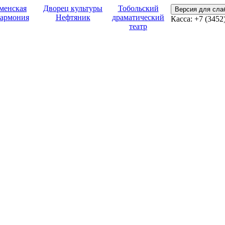
менская
Дворец культуры
Тобольский
Версия для сл
армония
Нефтяник
драматический
Касса:
+7 (3452
театр