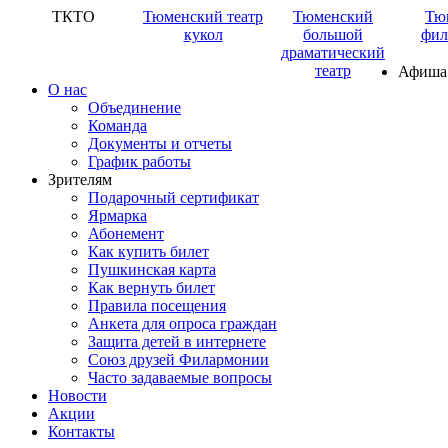
ТКТО
Тюменский театр
Тюменский
Тю
кукол
большой
фил
драматический
театр
Афиша
О нас
Объединение
Команда
Документы и отчеты
График работы
Зрителям
Подарочный сертификат
Ярмарка
Абонемент
Как купить билет
Пушкинская карта
Как вернуть билет
Правила посещения
Анкета для опроса граждан
Защита детей в интернете
Союз друзей Филармонии
Часто задаваемые вопросы
Новости
Акции
Контакты