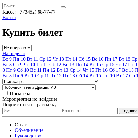
Касса:
+7 (3452)
68-77-77
Войти
Купить билет
На неделю
Вс
9
Пн
10
Вт
11
Ср
12
Чт
13
Пт
14
Сб
15
Вс
16
Пн
17
Вт
18
Ср
Вт
8
Ср
9
Чт
10
Пт
11
Сб
12
Вс
13
Пн
14
Вт
15
Ср
16
Чт
17
Пт
1
8
Пт
9
Сб
10
Вс
11
Пн
12
Вт
13
Ср
14
Чт
15
Пт
16
Сб
17
Вс
18
Вс
8
Пн
9
Вт
10
Ср
11
Чт
12
Пт
13
Сб
14
Вс
15
Пн
16
Вт
17
Ср
Премьера
Мероприятия не найдены
Подписаться на рассылку
О нас
Объединение
Руководство