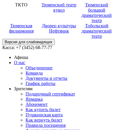
ТКТО
Тюменский театр
Тюменский
кукол
большой
драматический
театр
Тюменская
Дворец культуры
Тобольский
филармония
Нефтяник
драматический
театр
Версия для слабовидящих
Касса:
+7 (3452)
68-77-77
Афиша
О нас
Объединение
Команда
Документы и отчеты
График работы
Зрителям
Подарочный сертификат
Ярмарка
Абонемент
Как купить билет
Пушкинская карта
Как вернуть билет
Правила посещения