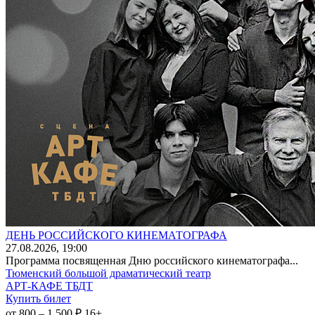
ДЕНЬ РОССИЙСКОГО КИНЕМАТОГРАФА
27
.08.2026
, 19:00
Программа посвященная Дню российского кинематографа...
Тюменский большой драматический театр
АРТ-КАФЕ ТБДТ
Купить билет
от 800 – 1 500 ₽
16+