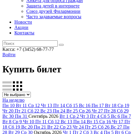
Анкета для опроса граждан
Защита детей в интернете
Союз друзей Филармонии
Часто задаваемые вопросы
Новости
Акции
Контакты
Касса:
+7 (3452)
68-77-77
Войти
Купить билет
На неделю
Пн
10
Вт
11
Ср
12
Чт
13
Пт
14
Сб
15
Вс
16
Пн
17
Вт
18
Ср
19
Чт
20
Пт
21
Сб
22
Вс
23
Пн
24
Вт
25
Ср
26
Чт
27
Пт
28
Сб
29
Вс
30
Пн
31
Сентябрь
2026
Вт
1
Ср
2
Чт
3
Пт
4
Сб
5
Вс
6
Пн
7
Вт
8
Ср
9
Чт
10
Пт
11
Сб
12
Вс
13
Пн
14
Вт
15
Ср
16
Чт
17
Пт
18
Сб
19
Вс
20
Пн
21
Вт
22
Ср
23
Чт
24
Пт
25
Сб
26
Вс
27
Пн
28
Вт
29
Ср
30
Октябрь
2026
Чт
1
Пт
2
Сб
3
Вс
4
Пн
5
Вт
6
Ср