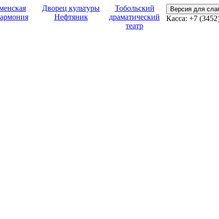
менская
Дворец культуры
Тобольский
Версия для сл
армония
Нефтяник
драматический
Касса:
+7 (3452
театр