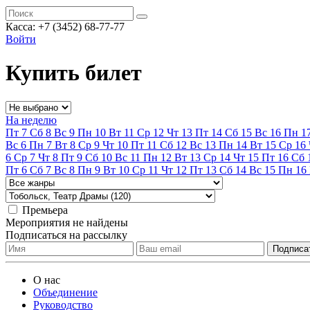
Касса:
+7 (3452)
68-77-77
Войти
Купить билет
На неделю
Пт
7
Сб
8
Вс
9
Пн
10
Вт
11
Ср
12
Чт
13
Пт
14
Сб
15
Вс
16
Пн
1
Вс
6
Пн
7
Вт
8
Ср
9
Чт
10
Пт
11
Сб
12
Вс
13
Пн
14
Вт
15
Ср
16
6
Ср
7
Чт
8
Пт
9
Сб
10
Вс
11
Пн
12
Вт
13
Ср
14
Чт
15
Пт
16
Сб
Пт
6
Сб
7
Вс
8
Пн
9
Вт
10
Ср
11
Чт
12
Пт
13
Сб
14
Вс
15
Пн
16
Премьера
Мероприятия не найдены
Подписаться на рассылку
О нас
Объединение
Руководство