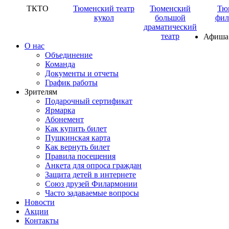
ТКТО
Тюменский театр
Тюменский
Тю
кукол
большой
фил
драматический
театр
Афиша
О нас
Объединение
Команда
Документы и отчеты
График работы
Зрителям
Подарочный сертификат
Ярмарка
Абонемент
Как купить билет
Пушкинская карта
Как вернуть билет
Правила посещения
Анкета для опроса граждан
Защита детей в интернете
Союз друзей Филармонии
Часто задаваемые вопросы
Новости
Акции
Контакты