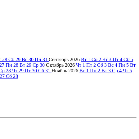
т
28
Сб
29
Вс
30
Пн
31
Сентябрь
2026
Вт
1
Ср
2
Чт
3
Пт
4
Сб
5
27
Пн
28
Вт
29
Ср
30
Октябрь
2026
Чт
1
Пт
2
Сб
3
Вс
4
Пн
5
Вт
Ср
28
Чт
29
Пт
30
Сб
31
Ноябрь
2026
Вс
1
Пн
2
Вт
3
Ср
4
Чт
5
27
Сб
28