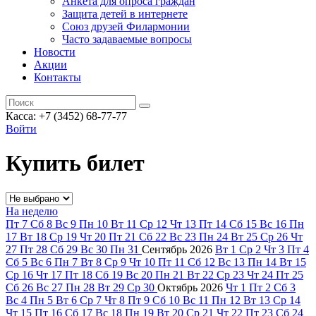
Анкета для опроса граждан
Защита детей в интернете
Союз друзей Филармонии
Часто задаваемые вопросы
Новости
Акции
Контакты
Касса:
+7 (3452)
68-77-77
Войти
Купить билет
На неделю
Пт
7
Сб
8
Вс
9
Пн
10
Вт
11
Ср
12
Чт
13
Пт
14
Сб
15
Вс
16
Пн
17
Вт
18
Ср
19
Чт
20
Пт
21
Сб
22
Вс
23
Пн
24
Вт
25
Ср
26
Чт
27
Пт
28
Сб
29
Вс
30
Пн
31
Сентябрь
2026
Вт
1
Ср
2
Чт
3
Пт
4
Сб
5
Вс
6
Пн
7
Вт
8
Ср
9
Чт
10
Пт
11
Сб
12
Вс
13
Пн
14
Вт
15
Ср
16
Чт
17
Пт
18
Сб
19
Вс
20
Пн
21
Вт
22
Ср
23
Чт
24
Пт
25
Сб
26
Вс
27
Пн
28
Вт
29
Ср
30
Октябрь
2026
Чт
1
Пт
2
Сб
3
Вс
4
Пн
5
Вт
6
Ср
7
Чт
8
Пт
9
Сб
10
Вс
11
Пн
12
Вт
13
Ср
14
Чт
15
Пт
16
Сб
17
Вс
18
Пн
19
Вт
20
Ср
21
Чт
22
Пт
23
Сб
24