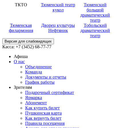
ТКТО
Тюменский театр
Тюменский
кукол
большой
драматический
театр
Тюменская
Дворец культуры
Тобольский
филармония
Нефтяник
драматический
театр
Версия для слабовидящих
Касса:
+7 (3452)
68-77-77
Афиша
О нас
Объединение
Команда
Документы и отчеты
График работы
Зрителям
Подарочный сертификат
Ярмарка
Абонемент
Как купить билет
Пушкинская карта
Как вернуть билет
Правила посещения