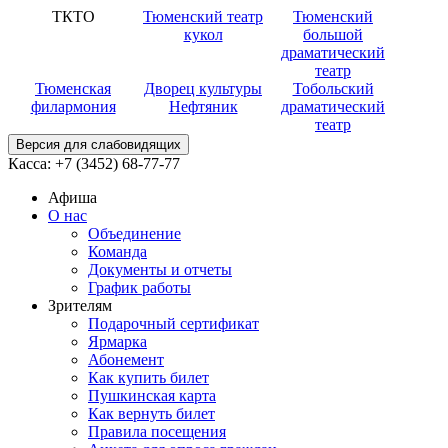
ТКТО
Тюменский театр
Тюменский
кукол
большой
драматический
театр
Тюменская
Дворец культуры
Тобольский
филармония
Нефтяник
драматический
театр
Версия для слабовидящих
Касса:
+7 (3452)
68-77-77
Афиша
О нас
Объединение
Команда
Документы и отчеты
График работы
Зрителям
Подарочный сертификат
Ярмарка
Абонемент
Как купить билет
Пушкинская карта
Как вернуть билет
Правила посещения