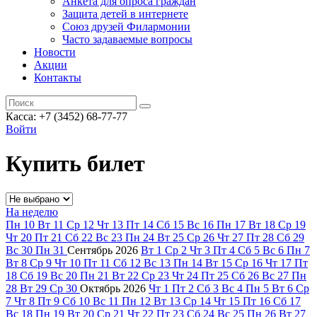
Анкета для опроса граждан
Защита детей в интернете
Союз друзей Филармонии
Часто задаваемые вопросы
Новости
Акции
Контакты
Касса:
+7 (3452)
68-77-77
Войти
Купить билет
На неделю
Пн
10
Вт
11
Ср
12
Чт
13
Пт
14
Сб
15
Вс
16
Пн
17
Вт
18
Ср
19
Чт
20
Пт
21
Сб
22
Вс
23
Пн
24
Вт
25
Ср
26
Чт
27
Пт
28
Сб
29
Вс
30
Пн
31
Сентябрь
2026
Вт
1
Ср
2
Чт
3
Пт
4
Сб
5
Вс
6
Пн
7
Вт
8
Ср
9
Чт
10
Пт
11
Сб
12
Вс
13
Пн
14
Вт
15
Ср
16
Чт
17
Пт
18
Сб
19
Вс
20
Пн
21
Вт
22
Ср
23
Чт
24
Пт
25
Сб
26
Вс
27
Пн
28
Вт
29
Ср
30
Октябрь
2026
Чт
1
Пт
2
Сб
3
Вс
4
Пн
5
Вт
6
Ср
7
Чт
8
Пт
9
Сб
10
Вс
11
Пн
12
Вт
13
Ср
14
Чт
15
Пт
16
Сб
17
Вс
18
Пн
19
Вт
20
Ср
21
Чт
22
Пт
23
Сб
24
Вс
25
Пн
26
Вт
27