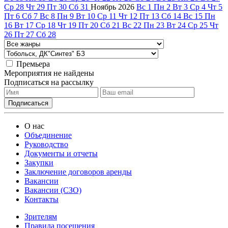
Ср
28
Чт
29
Пт
30
Сб
31
Ноябрь
2026
Вс
1
Пн
2
Вт
3
Ср
4
Чт
5
Пт
6
Сб
7
Вс
8
Пн
9
Вт
10
Ср
11
Чт
12
Пт
13
Сб
14
Вс
15
Пн
16
Вт
17
Ср
18
Чт
19
Пт
20
Сб
21
Вс
22
Пн
23
Вт
24
Ср
25
Чт
26
Пт
27
Сб
28
Премьера
Мероприятия не найдены
Подписаться на рассылку
О нас
Объединение
Руководство
Документы и отчеты
Закупки
Заключение договоров аренды
Вакансии
Вакансии (СЗО)
Контакты
Зрителям
Правила посещения