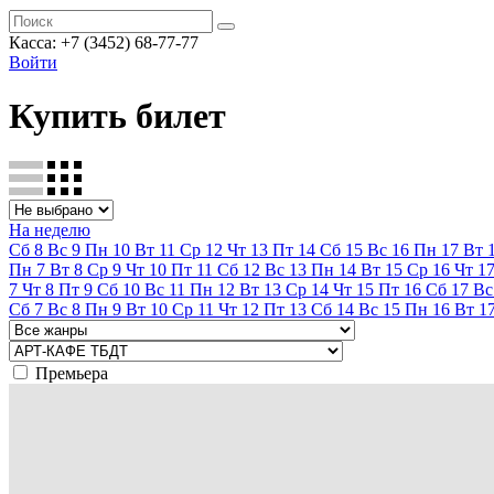
Касса:
+7 (3452)
68-77-77
Войти
Купить билет
На неделю
Сб
8
Вс
9
Пн
10
Вт
11
Ср
12
Чт
13
Пт
14
Сб
15
Вс
16
Пн
17
Вт
Пн
7
Вт
8
Ср
9
Чт
10
Пт
11
Сб
12
Вс
13
Пн
14
Вт
15
Ср
16
Чт
1
7
Чт
8
Пт
9
Сб
10
Вс
11
Пн
12
Вт
13
Ср
14
Чт
15
Пт
16
Сб
17
Вс
Сб
7
Вс
8
Пн
9
Вт
10
Ср
11
Чт
12
Пт
13
Сб
14
Вс
15
Пн
16
Вт
1
Премьера