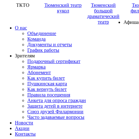
ТКТО
Тюменский театр
Тюменский
Тю
кукол
большой
фил
драматический
театр
Афиша
О нас
Объединение
Команда
Документы и отчеты
График работы
Зрителям
Подарочный сертификат
Ярмарка
Абонемент
Как купить билет
Пушкинская карта
Как вернуть билет
Правила посещения
Анкета для опроса граждан
Защита детей в интернете
Союз друзей Филармонии
Часто задаваемые вопросы
Новости
Акции
Контакты