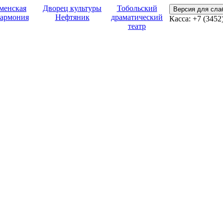
менская
Дворец культуры
Тобольский
Версия для сл
армония
Нефтяник
драматический
Касса:
+7 (3452
театр