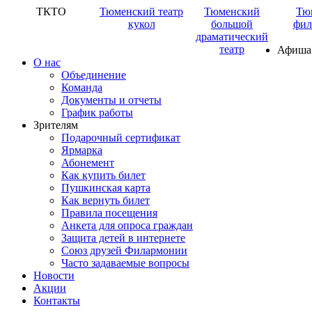
ТКТО
Тюменский театр
Тюменский
Тю
кукол
большой
фил
драматический
театр
Афиша
О нас
Объединение
Команда
Документы и отчеты
График работы
Зрителям
Подарочный сертификат
Ярмарка
Абонемент
Как купить билет
Пушкинская карта
Как вернуть билет
Правила посещения
Анкета для опроса граждан
Защита детей в интернете
Союз друзей Филармонии
Часто задаваемые вопросы
Новости
Акции
Контакты