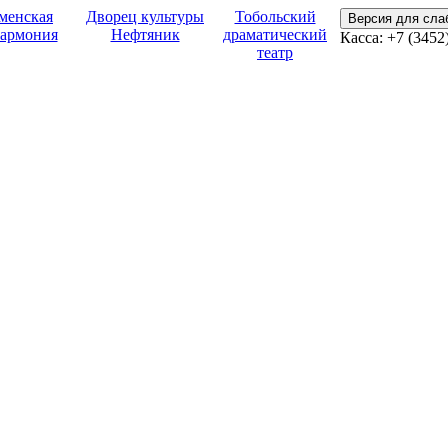
менская
Дворец культуры
Тобольский
Версия для сл
армония
Нефтяник
драматический
Касса:
+7 (3452
театр