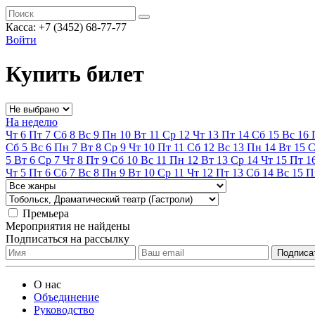
Касса:
+7 (3452)
68-77-77
Войти
Купить билет
На неделю
Чт
6
Пт
7
Сб
8
Вс
9
Пн
10
Вт
11
Ср
12
Чт
13
Пт
14
Сб
15
Вс
16
Сб
5
Вс
6
Пн
7
Вт
8
Ср
9
Чт
10
Пт
11
Сб
12
Вс
13
Пн
14
Вт
15
С
5
Вт
6
Ср
7
Чт
8
Пт
9
Сб
10
Вс
11
Пн
12
Вт
13
Ср
14
Чт
15
Пт
1
Чт
5
Пт
6
Сб
7
Вс
8
Пн
9
Вт
10
Ср
11
Чт
12
Пт
13
Сб
14
Вс
15
П
Премьера
Мероприятия не найдены
Подписаться на рассылку
О нас
Объединение
Руководство