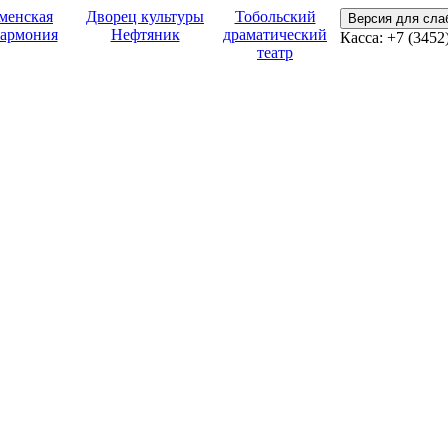
менская
Дворец культуры
Тобольский
Версия для сл
армония
Нефтяник
драматический
Касса:
+7 (3452
театр