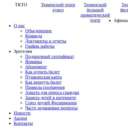
ТКТО
Тюменский театр
Тюменский
Тю
кукол
большой
фил
драматический
театр
Афиша
О нас
Объединение
Команда
Документы и отчеты
График работы
Зрителям
Подарочный сертификат
Ярмарка
Абонемент
Как купить билет
Пушкинская карта
Как вернуть билет
Правила посещения
Анкета для опроса граждан
Защита детей в интернете
Союз друзей Филармонии
Часто задаваемые вопросы
Новости
Акции
Контакты