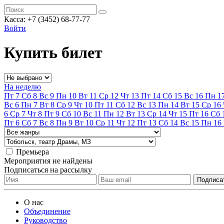
Касса:
+7 (3452)
68-77-77
Войти
Купить билет
На неделю
Пт
7
Сб
8
Вс
9
Пн
10
Вт
11
Ср
12
Чт
13
Пт
14
Сб
15
Вс
16
Пн
1
Вс
6
Пн
7
Вт
8
Ср
9
Чт
10
Пт
11
Сб
12
Вс
13
Пн
14
Вт
15
Ср
16
6
Ср
7
Чт
8
Пт
9
Сб
10
Вс
11
Пн
12
Вт
13
Ср
14
Чт
15
Пт
16
Сб
Пт
6
Сб
7
Вс
8
Пн
9
Вт
10
Ср
11
Чт
12
Пт
13
Сб
14
Вс
15
Пн
16
Премьера
Мероприятия не найдены
Подписаться на рассылку
О нас
Объединение
Руководство