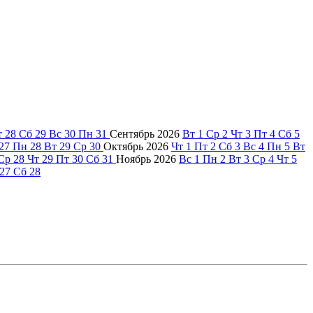
т
28
Сб
29
Вс
30
Пн
31
Сентябрь
2026
Вт
1
Ср
2
Чт
3
Пт
4
Сб
5
27
Пн
28
Вт
29
Ср
30
Октябрь
2026
Чт
1
Пт
2
Сб
3
Вс
4
Пн
5
Вт
Ср
28
Чт
29
Пт
30
Сб
31
Ноябрь
2026
Вс
1
Пн
2
Вт
3
Ср
4
Чт
5
27
Сб
28