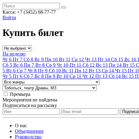
Касса:
+7 (3452)
68-77-77
Войти
Купить билет
На неделю
Чт
6
Пт
7
Сб
8
Вс
9
Пн
10
Вт
11
Ср
12
Чт
13
Пт
14
Сб
15
Вс
16
Сб
5
Вс
6
Пн
7
Вт
8
Ср
9
Чт
10
Пт
11
Сб
12
Вс
13
Пн
14
Вт
15
С
5
Вт
6
Ср
7
Чт
8
Пт
9
Сб
10
Вс
11
Пн
12
Вт
13
Ср
14
Чт
15
Пт
1
Чт
5
Пт
6
Сб
7
Вс
8
Пн
9
Вт
10
Ср
11
Чт
12
Пт
13
Сб
14
Вс
15
П
Премьера
Мероприятия не найдены
Подписаться на рассылку
О нас
Объединение
Руководство