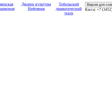
менская
Дворец культуры
Тобольский
Версия для сл
армония
Нефтяник
драматический
Касса:
+7 (3452
театр