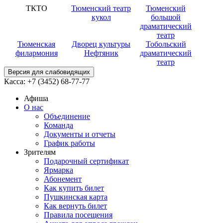
ТКТО
Тюменский театр
Тюменский
кукол
большой
драматический
театр
Тюменская
Дворец культуры
Тобольский
филармония
Нефтяник
драматический
театр
Версия для слабовидящих
Касса:
+7 (3452)
68-77-77
Афиша
О нас
Объединение
Команда
Документы и отчеты
График работы
Зрителям
Подарочный сертификат
Ярмарка
Абонемент
Как купить билет
Пушкинская карта
Как вернуть билет
Правила посещения