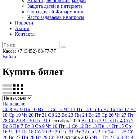
Анкета для опроса граждан
Защита детей в интернете
Союз друзей Филармонии
Часто задаваемые вопросы
Новости
Акции
Контакты
Касса:
+7 (3452)
68-77-77
Войти
Купить билет
На неделю
Сб
8
Вс
9
Пн
10
Вт
11
Ср
12
Чт
13
Пт
14
Сб
15
Вс
16
Пн
17
Вт
18
Ср
19
Чт
20
Пт
21
Сб
22
Вс
23
Пн
24
Вт
25
Ср
26
Чт
27
Пт
28
Сб
29
Вс
30
Пн
31
Сентябрь
2026
Вт
1
Ср
2
Чт
3
Пт
4
Сб
5
Вс
6
Пн
7
Вт
8
Ср
9
Чт
10
Пт
11
Сб
12
Вс
13
Пн
14
Вт
15
Ср
16
Чт
17
Пт
18
Сб
19
Вс
20
Пн
21
Вт
22
Ср
23
Чт
24
Пт
25
Сб
26
Вс
27
Пн
28
Вт
29
Ср
30
Октябрь
2026
Чт
1
Пт
2
Сб
3
Вс
4