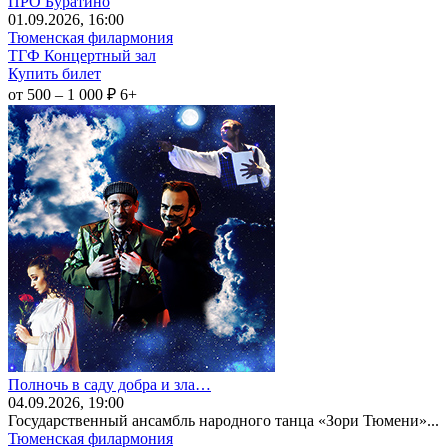
ПРО Буратино
01
.09.2026
, 16:00
Тюменская филармония
ТГФ Концертный зал
Купить билет
от 500 – 1 000 ₽
6+
Полночь в саду добра и зла…
04
.09.2026
, 19:00
Государственный ансамбль народного танца «Зори Тюмени»...
Тюменская филармония