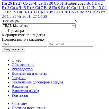
Пн
26
Вт
27
Ср
28
Чт
29
Пт
30
Сб
31
Ноябрь
2026
Вс
1
Пн
2
Вт
3
Ср
4
Чт
5
Пт
6
Сб
7
Вс
8
Пн
9
Вт
10
Ср
11
Чт
12
Пт
13
Сб
14
Вс
15
Пн
16
Вт
17
Ср
18
Чт
19
Пт
20
Сб
21
Вс
22
Пн
23
Вт
24
Ср
25
Чт
26
Пт
27
Сб
28
Премьера
Мероприятия не найдены
Подписаться на рассылку
О нас
Объединение
Руководство
Документы и отчеты
Закупки
Заключение договоров аренды
Вакансии
Вакансии (СЗО)
Контакты
Зрителям
Правила посещения