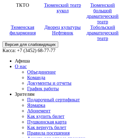
ТКТО
Тюменский театр
Тюменский
кукол
большой
драматический
театр
Тюменская
Дворец культуры
Тобольский
филармония
Нефтяник
драматический
театр
Версия для слабовидящих
Касса:
+7 (3452)
68-77-77
Афиша
О нас
Объединение
Команда
Документы и отчеты
График работы
Зрителям
Подарочный сертификат
Ярмарка
Абонемент
Как купить билет
Пушкинская карта
Как вернуть билет
Правила посещения