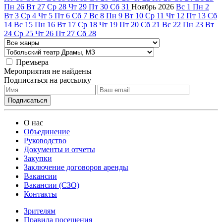
Пн
26
Вт
27
Ср
28
Чт
29
Пт
30
Сб
31
Ноябрь
2026
Вс
1
Пн
2
Вт
3
Ср
4
Чт
5
Пт
6
Сб
7
Вс
8
Пн
9
Вт
10
Ср
11
Чт
12
Пт
13
Сб
14
Вс
15
Пн
16
Вт
17
Ср
18
Чт
19
Пт
20
Сб
21
Вс
22
Пн
23
Вт
24
Ср
25
Чт
26
Пт
27
Сб
28
Премьера
Мероприятия не найдены
Подписаться на рассылку
О нас
Объединение
Руководство
Документы и отчеты
Закупки
Заключение договоров аренды
Вакансии
Вакансии (СЗО)
Контакты
Зрителям
Правила посещения