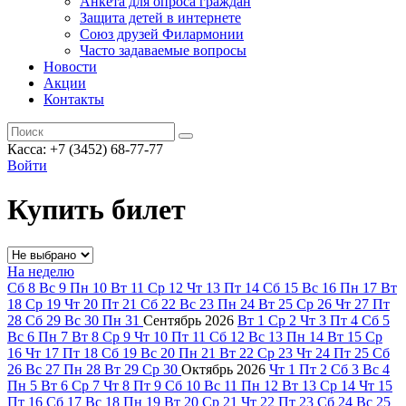
Анкета для опроса граждан
Защита детей в интернете
Союз друзей Филармонии
Часто задаваемые вопросы
Новости
Акции
Контакты
Касса:
+7 (3452)
68-77-77
Войти
Купить билет
На неделю
Сб
8
Вс
9
Пн
10
Вт
11
Ср
12
Чт
13
Пт
14
Сб
15
Вс
16
Пн
17
Вт
18
Ср
19
Чт
20
Пт
21
Сб
22
Вс
23
Пн
24
Вт
25
Ср
26
Чт
27
Пт
28
Сб
29
Вс
30
Пн
31
Сентябрь
2026
Вт
1
Ср
2
Чт
3
Пт
4
Сб
5
Вс
6
Пн
7
Вт
8
Ср
9
Чт
10
Пт
11
Сб
12
Вс
13
Пн
14
Вт
15
Ср
16
Чт
17
Пт
18
Сб
19
Вс
20
Пн
21
Вт
22
Ср
23
Чт
24
Пт
25
Сб
26
Вс
27
Пн
28
Вт
29
Ср
30
Октябрь
2026
Чт
1
Пт
2
Сб
3
Вс
4
Пн
5
Вт
6
Ср
7
Чт
8
Пт
9
Сб
10
Вс
11
Пн
12
Вт
13
Ср
14
Чт
15
Пт
16
Сб
17
Вс
18
Пн
19
Вт
20
Ср
21
Чт
22
Пт
23
Сб
24
Вс
25