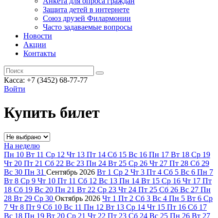
Анкета для опроса граждан
Защита детей в интернете
Союз друзей Филармонии
Часто задаваемые вопросы
Новости
Акции
Контакты
Касса:
+7 (3452)
68-77-77
Войти
Купить билет
На неделю
Пн
10
Вт
11
Ср
12
Чт
13
Пт
14
Сб
15
Вс
16
Пн
17
Вт
18
Ср
19
Чт
20
Пт
21
Сб
22
Вс
23
Пн
24
Вт
25
Ср
26
Чт
27
Пт
28
Сб
29
Вс
30
Пн
31
Сентябрь
2026
Вт
1
Ср
2
Чт
3
Пт
4
Сб
5
Вс
6
Пн
7
Вт
8
Ср
9
Чт
10
Пт
11
Сб
12
Вс
13
Пн
14
Вт
15
Ср
16
Чт
17
Пт
18
Сб
19
Вс
20
Пн
21
Вт
22
Ср
23
Чт
24
Пт
25
Сб
26
Вс
27
Пн
28
Вт
29
Ср
30
Октябрь
2026
Чт
1
Пт
2
Сб
3
Вс
4
Пн
5
Вт
6
Ср
7
Чт
8
Пт
9
Сб
10
Вс
11
Пн
12
Вт
13
Ср
14
Чт
15
Пт
16
Сб
17
Вс
18
Пн
19
Вт
20
Ср
21
Чт
22
Пт
23
Сб
24
Вс
25
Пн
26
Вт
27