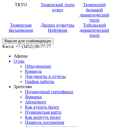
ТКТО
Тюменский театр
Тюменский
кукол
большой
драматический
театр
Тюменская
Дворец культуры
Тобольский
филармония
Нефтяник
драматический
театр
Версия для слабовидящих
Касса:
+7 (3452)
68-77-77
Афиша
О нас
Объединение
Команда
Документы и отчеты
График работы
Зрителям
Подарочный сертификат
Ярмарка
Абонемент
Как купить билет
Пушкинская карта
Как вернуть билет
Правила посещения