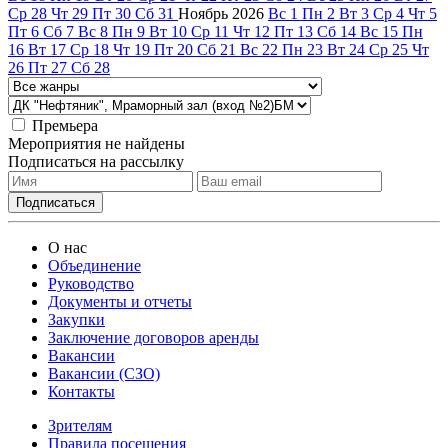
Ср
28
Чт
29
Пт
30
Сб
31
Ноябрь
2026
Вс
1
Пн
2
Вт
3
Ср
4
Чт
5
Пт
6
Сб
7
Вс
8
Пн
9
Вт
10
Ср
11
Чт
12
Пт
13
Сб
14
Вс
15
Пн
16
Вт
17
Ср
18
Чт
19
Пт
20
Сб
21
Вс
22
Пн
23
Вт
24
Ср
25
Чт
26
Пт
27
Сб
28
Премьера
Мероприятия не найдены
Подписаться на рассылку
О нас
Объединение
Руководство
Документы и отчеты
Закупки
Заключение договоров аренды
Вакансии
Вакансии (СЗО)
Контакты
Зрителям
Правила посещения