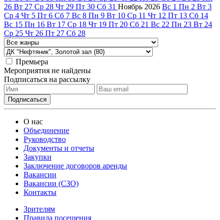
26
Вт
27
Ср
28
Чт
29
Пт
30
Сб
31
Ноябрь
2026
Вс
1
Пн
2
Вт
3
Ср
4
Чт
5
Пт
6
Сб
7
Вс
8
Пн
9
Вт
10
Ср
11
Чт
12
Пт
13
Сб
14
Вс
15
Пн
16
Вт
17
Ср
18
Чт
19
Пт
20
Сб
21
Вс
22
Пн
23
Вт
24
Ср
25
Чт
26
Пт
27
Сб
28
Премьера
Мероприятия не найдены
Подписаться на рассылку
О нас
Объединение
Руководство
Документы и отчеты
Закупки
Заключение договоров аренды
Вакансии
Вакансии (СЗО)
Контакты
Зрителям
Правила посещения