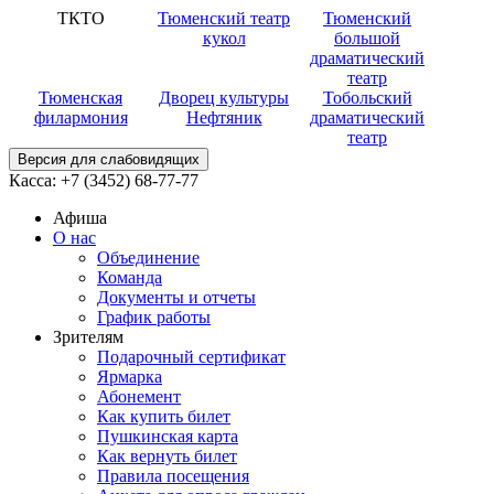
ТКТО
Тюменский театр
Тюменский
кукол
большой
драматический
театр
Тюменская
Дворец культуры
Тобольский
филармония
Нефтяник
драматический
театр
Версия для слабовидящих
Касса:
+7 (3452)
68-77-77
Афиша
О нас
Объединение
Команда
Документы и отчеты
График работы
Зрителям
Подарочный сертификат
Ярмарка
Абонемент
Как купить билет
Пушкинская карта
Как вернуть билет
Правила посещения