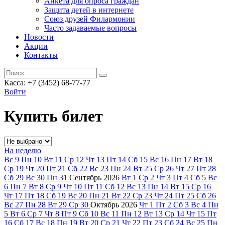
Анкета для опроса граждан
Защита детей в интернете
Союз друзей Филармонии
Часто задаваемые вопросы
Новости
Акции
Контакты
Касса:
+7 (3452)
68-77-77
Войти
Купить билет
На неделю
Вс
9
Пн
10
Вт
11
Ср
12
Чт
13
Пт
14
Сб
15
Вс
16
Пн
17
Вт
18
Ср
19
Чт
20
Пт
21
Сб
22
Вс
23
Пн
24
Вт
25
Ср
26
Чт
27
Пт
28
Сб
29
Вс
30
Пн
31
Сентябрь
2026
Вт
1
Ср
2
Чт
3
Пт
4
Сб
5
Вс
6
Пн
7
Вт
8
Ср
9
Чт
10
Пт
11
Сб
12
Вс
13
Пн
14
Вт
15
Ср
16
Чт
17
Пт
18
Сб
19
Вс
20
Пн
21
Вт
22
Ср
23
Чт
24
Пт
25
Сб
26
Вс
27
Пн
28
Вт
29
Ср
30
Октябрь
2026
Чт
1
Пт
2
Сб
3
Вс
4
Пн
5
Вт
6
Ср
7
Чт
8
Пт
9
Сб
10
Вс
11
Пн
12
Вт
13
Ср
14
Чт
15
Пт
16
Сб
17
Вс
18
Пн
19
Вт
20
Ср
21
Чт
22
Пт
23
Сб
24
Вс
25
Пн