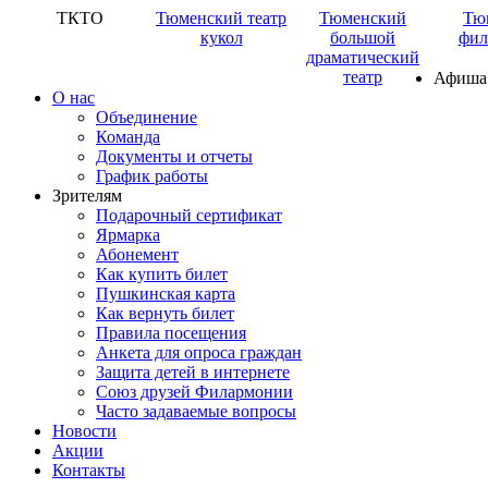
ТКТО
Тюменский театр
Тюменский
Тю
кукол
большой
фил
драматический
театр
Афиша
О нас
Объединение
Команда
Документы и отчеты
График работы
Зрителям
Подарочный сертификат
Ярмарка
Абонемент
Как купить билет
Пушкинская карта
Как вернуть билет
Правила посещения
Анкета для опроса граждан
Защита детей в интернете
Союз друзей Филармонии
Часто задаваемые вопросы
Новости
Акции
Контакты