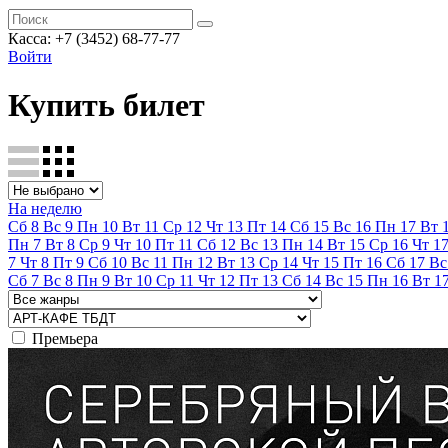
Касса:
+7 (3452)
68-77-77
Войти
Купить билет
На неделю
Сб
8
Вс
9
Пн
10
Вт
11
Ср
12
Чт
13
Пт
14
Сб
15
Вс
16
Пн
17
Вт
Пн
7
Вт
8
Ср
9
Чт
10
Пт
11
Сб
12
Вс
13
Пн
14
Вт
15
Ср
16
Чт
1
7
Чт
8
Пт
9
Сб
10
Вс
11
Пн
12
Вт
13
Ср
14
Чт
15
Пт
16
Сб
17
Вс
Сб
7
Вс
8
Пн
9
Вт
10
Ср
11
Чт
12
Пт
13
Сб
14
Вс
15
Пн
16
Вт
1
Премьера