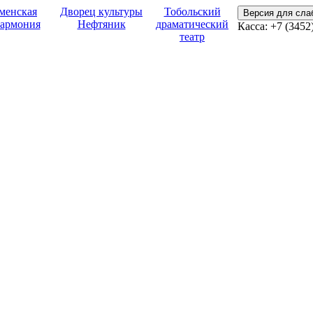
менская
Дворец культуры
Тобольский
Версия для сл
армония
Нефтяник
драматический
Касса:
+7 (3452
театр