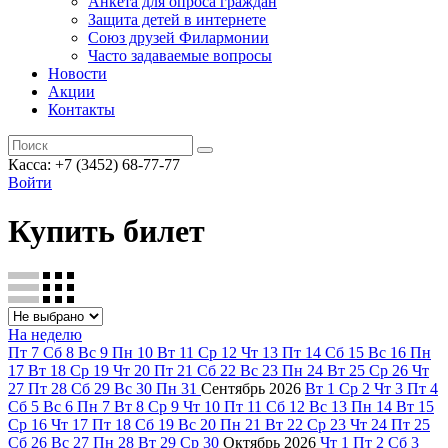
Анкета для опроса граждан
Защита детей в интернете
Союз друзей Филармонии
Часто задаваемые вопросы
Новости
Акции
Контакты
Касса:
+7 (3452)
68-77-77
Войти
Купить билет
На неделю
Пт
7
Сб
8
Вс
9
Пн
10
Вт
11
Ср
12
Чт
13
Пт
14
Сб
15
Вс
16
Пн
17
Вт
18
Ср
19
Чт
20
Пт
21
Сб
22
Вс
23
Пн
24
Вт
25
Ср
26
Чт
27
Пт
28
Сб
29
Вс
30
Пн
31
Сентябрь
2026
Вт
1
Ср
2
Чт
3
Пт
4
Сб
5
Вс
6
Пн
7
Вт
8
Ср
9
Чт
10
Пт
11
Сб
12
Вс
13
Пн
14
Вт
15
Ср
16
Чт
17
Пт
18
Сб
19
Вс
20
Пн
21
Вт
22
Ср
23
Чт
24
Пт
25
Сб
26
Вс
27
Пн
28
Вт
29
Ср
30
Октябрь
2026
Чт
1
Пт
2
Сб
3