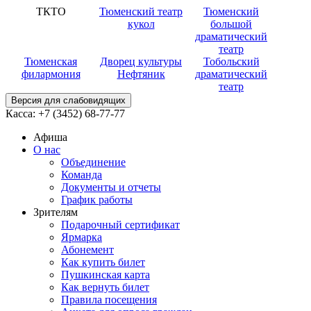
ТКТО
Тюменский театр
Тюменский
кукол
большой
драматический
театр
Тюменская
Дворец культуры
Тобольский
филармония
Нефтяник
драматический
театр
Версия для слабовидящих
Касса:
+7 (3452)
68-77-77
Афиша
О нас
Объединение
Команда
Документы и отчеты
График работы
Зрителям
Подарочный сертификат
Ярмарка
Абонемент
Как купить билет
Пушкинская карта
Как вернуть билет
Правила посещения