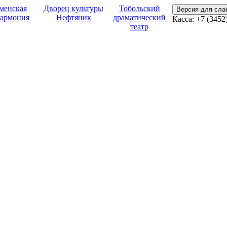
менская
Дворец культуры
Тобольский
Версия для сл
армония
Нефтяник
драматический
Касса:
+7 (3452
театр