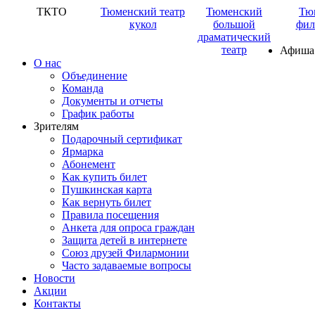
ТКТО
Тюменский театр
Тюменский
Тю
кукол
большой
фил
драматический
театр
Афиша
О нас
Объединение
Команда
Документы и отчеты
График работы
Зрителям
Подарочный сертификат
Ярмарка
Абонемент
Как купить билет
Пушкинская карта
Как вернуть билет
Правила посещения
Анкета для опроса граждан
Защита детей в интернете
Союз друзей Филармонии
Часто задаваемые вопросы
Новости
Акции
Контакты