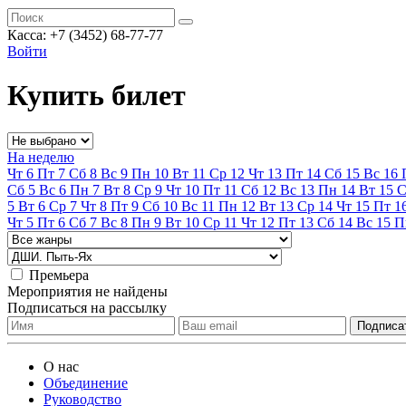
Касса:
+7 (3452)
68-77-77
Войти
Купить билет
На неделю
Чт
6
Пт
7
Сб
8
Вс
9
Пн
10
Вт
11
Ср
12
Чт
13
Пт
14
Сб
15
Вс
16
Сб
5
Вс
6
Пн
7
Вт
8
Ср
9
Чт
10
Пт
11
Сб
12
Вс
13
Пн
14
Вт
15
С
5
Вт
6
Ср
7
Чт
8
Пт
9
Сб
10
Вс
11
Пн
12
Вт
13
Ср
14
Чт
15
Пт
1
Чт
5
Пт
6
Сб
7
Вс
8
Пн
9
Вт
10
Ср
11
Чт
12
Пт
13
Сб
14
Вс
15
П
Премьера
Мероприятия не найдены
Подписаться на рассылку
О нас
Объединение
Руководство