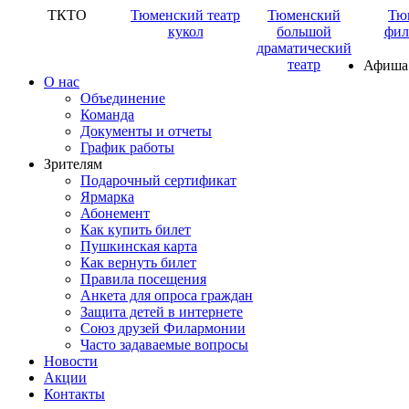
ТКТО
Тюменский театр
Тюменский
Тю
кукол
большой
фил
драматический
театр
Афиша
О нас
Объединение
Команда
Документы и отчеты
График работы
Зрителям
Подарочный сертификат
Ярмарка
Абонемент
Как купить билет
Пушкинская карта
Как вернуть билет
Правила посещения
Анкета для опроса граждан
Защита детей в интернете
Союз друзей Филармонии
Часто задаваемые вопросы
Новости
Акции
Контакты