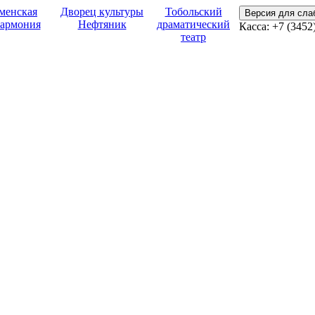
менская
Дворец культуры
Тобольский
Версия для сл
армония
Нефтяник
драматический
Касса:
+7 (3452
театр