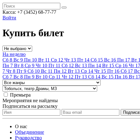
Касса:
+7 (3452)
68-77-77
Войти
Купить билет
На неделю
Сб
8
Вс
9
Пн
10
Вт
11
Ср
12
Чт
13
Пт
14
Сб
15
Вс
16
Пн
17
Вт
Пн
7
Вт
8
Ср
9
Чт
10
Пт
11
Сб
12
Вс
13
Пн
14
Вт
15
Ср
16
Чт
1
7
Чт
8
Пт
9
Сб
10
Вс
11
Пн
12
Вт
13
Ср
14
Чт
15
Пт
16
Сб
17
Вс
Сб
7
Вс
8
Пн
9
Вт
10
Ср
11
Чт
12
Пт
13
Сб
14
Вс
15
Пн
16
Вт
1
Премьера
Мероприятия не найдены
Подписаться на рассылку
О нас
Объединение
Руководство