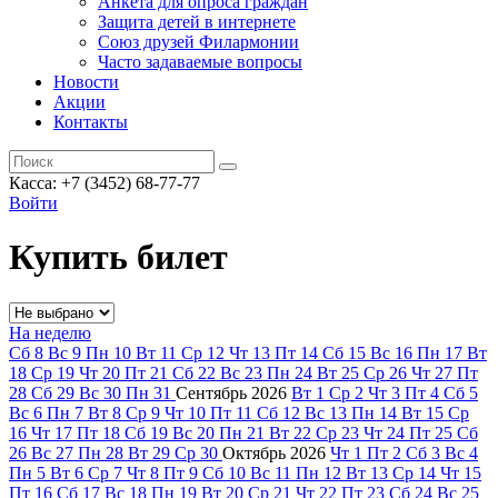
Анкета для опроса граждан
Защита детей в интернете
Союз друзей Филармонии
Часто задаваемые вопросы
Новости
Акции
Контакты
Касса:
+7 (3452)
68-77-77
Войти
Купить билет
На неделю
Сб
8
Вс
9
Пн
10
Вт
11
Ср
12
Чт
13
Пт
14
Сб
15
Вс
16
Пн
17
Вт
18
Ср
19
Чт
20
Пт
21
Сб
22
Вс
23
Пн
24
Вт
25
Ср
26
Чт
27
Пт
28
Сб
29
Вс
30
Пн
31
Сентябрь
2026
Вт
1
Ср
2
Чт
3
Пт
4
Сб
5
Вс
6
Пн
7
Вт
8
Ср
9
Чт
10
Пт
11
Сб
12
Вс
13
Пн
14
Вт
15
Ср
16
Чт
17
Пт
18
Сб
19
Вс
20
Пн
21
Вт
22
Ср
23
Чт
24
Пт
25
Сб
26
Вс
27
Пн
28
Вт
29
Ср
30
Октябрь
2026
Чт
1
Пт
2
Сб
3
Вс
4
Пн
5
Вт
6
Ср
7
Чт
8
Пт
9
Сб
10
Вс
11
Пн
12
Вт
13
Ср
14
Чт
15
Пт
16
Сб
17
Вс
18
Пн
19
Вт
20
Ср
21
Чт
22
Пт
23
Сб
24
Вс
25