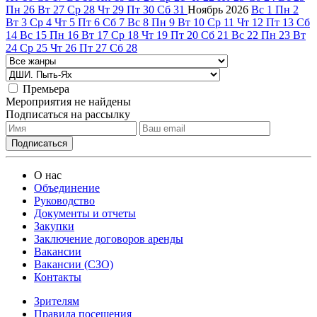
Пн
26
Вт
27
Ср
28
Чт
29
Пт
30
Сб
31
Ноябрь
2026
Вс
1
Пн
2
Вт
3
Ср
4
Чт
5
Пт
6
Сб
7
Вс
8
Пн
9
Вт
10
Ср
11
Чт
12
Пт
13
Сб
14
Вс
15
Пн
16
Вт
17
Ср
18
Чт
19
Пт
20
Сб
21
Вс
22
Пн
23
Вт
24
Ср
25
Чт
26
Пт
27
Сб
28
Премьера
Мероприятия не найдены
Подписаться на рассылку
О нас
Объединение
Руководство
Документы и отчеты
Закупки
Заключение договоров аренды
Вакансии
Вакансии (СЗО)
Контакты
Зрителям
Правила посещения