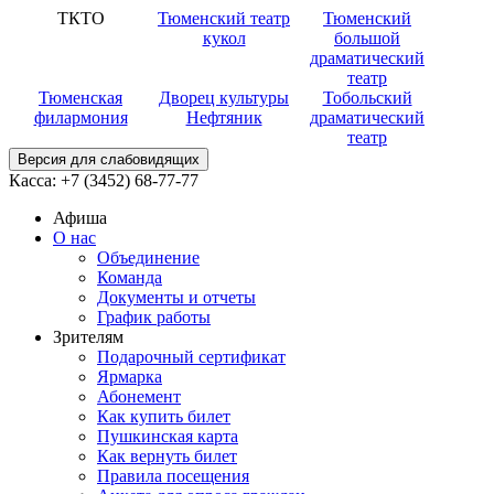
ТКТО
Тюменский театр
Тюменский
кукол
большой
драматический
театр
Тюменская
Дворец культуры
Тобольский
филармония
Нефтяник
драматический
театр
Версия для слабовидящих
Касса:
+7 (3452)
68-77-77
Афиша
О нас
Объединение
Команда
Документы и отчеты
График работы
Зрителям
Подарочный сертификат
Ярмарка
Абонемент
Как купить билет
Пушкинская карта
Как вернуть билет
Правила посещения