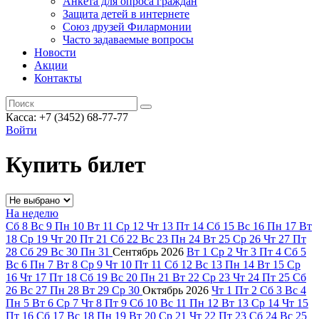
Анкета для опроса граждан
Защита детей в интернете
Союз друзей Филармонии
Часто задаваемые вопросы
Новости
Акции
Контакты
Касса:
+7 (3452)
68-77-77
Войти
Купить билет
На неделю
Сб
8
Вс
9
Пн
10
Вт
11
Ср
12
Чт
13
Пт
14
Сб
15
Вс
16
Пн
17
Вт
18
Ср
19
Чт
20
Пт
21
Сб
22
Вс
23
Пн
24
Вт
25
Ср
26
Чт
27
Пт
28
Сб
29
Вс
30
Пн
31
Сентябрь
2026
Вт
1
Ср
2
Чт
3
Пт
4
Сб
5
Вс
6
Пн
7
Вт
8
Ср
9
Чт
10
Пт
11
Сб
12
Вс
13
Пн
14
Вт
15
Ср
16
Чт
17
Пт
18
Сб
19
Вс
20
Пн
21
Вт
22
Ср
23
Чт
24
Пт
25
Сб
26
Вс
27
Пн
28
Вт
29
Ср
30
Октябрь
2026
Чт
1
Пт
2
Сб
3
Вс
4
Пн
5
Вт
6
Ср
7
Чт
8
Пт
9
Сб
10
Вс
11
Пн
12
Вт
13
Ср
14
Чт
15
Пт
16
Сб
17
Вс
18
Пн
19
Вт
20
Ср
21
Чт
22
Пт
23
Сб
24
Вс
25