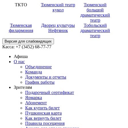
ТКТО
Тюменский театр
Тюменский
кукол
большой
драматический
театр
Тюменская
Дворец культуры
Тобольский
филармония
Нефтяник
драматический
театр
Версия для слабовидящих
Касса:
+7 (3452)
68-77-77
Афиша
О нас
Объединение
Команда
Документы и отчеты
График работы
Зрителям
Подарочный сертификат
Ярмарка
Абонемент
Как купить билет
Пушкинская карта
Как вернуть билет
Правила посещения