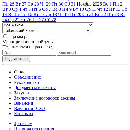
Пн
26
Вт
27
Ср
28
Чт
29
Пт
30
Сб
31
Ноябрь
2026
Вс
1
Пн
2
Вт
3
Ср
4
Чт
5
Пт
6
Сб
7
Вс
8
Пн
9
Вт
10
Ср
11
Чт
12
Пт
13
Сб
14
Вс
15
Пн
16
Вт
17
Ср
18
Чт
19
Пт
20
Сб
21
Вс
22
Пн
23
Вт
24
Ср
25
Чт
26
Пт
27
Сб
28
Премьера
Мероприятия не найдены
Подписаться на рассылку
О нас
Объединение
Руководство
Документы и отчеты
Закупки
Заключение договоров аренды
Вакансии
Вакансии (СЗО)
Контакты
Зрителям
Правила посещения