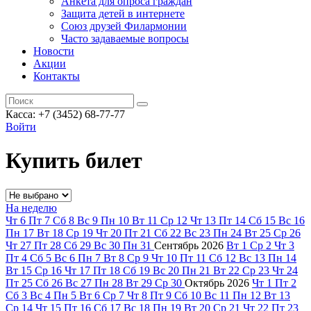
Анкета для опроса граждан
Защита детей в интернете
Союз друзей Филармонии
Часто задаваемые вопросы
Новости
Акции
Контакты
Касса:
+7 (3452)
68-77-77
Войти
Купить билет
На неделю
Чт
6
Пт
7
Сб
8
Вс
9
Пн
10
Вт
11
Ср
12
Чт
13
Пт
14
Сб
15
Вс
16
Пн
17
Вт
18
Ср
19
Чт
20
Пт
21
Сб
22
Вс
23
Пн
24
Вт
25
Ср
26
Чт
27
Пт
28
Сб
29
Вс
30
Пн
31
Сентябрь
2026
Вт
1
Ср
2
Чт
3
Пт
4
Сб
5
Вс
6
Пн
7
Вт
8
Ср
9
Чт
10
Пт
11
Сб
12
Вс
13
Пн
14
Вт
15
Ср
16
Чт
17
Пт
18
Сб
19
Вс
20
Пн
21
Вт
22
Ср
23
Чт
24
Пт
25
Сб
26
Вс
27
Пн
28
Вт
29
Ср
30
Октябрь
2026
Чт
1
Пт
2
Сб
3
Вс
4
Пн
5
Вт
6
Ср
7
Чт
8
Пт
9
Сб
10
Вс
11
Пн
12
Вт
13
Ср
14
Чт
15
Пт
16
Сб
17
Вс
18
Пн
19
Вт
20
Ср
21
Чт
22
Пт
23