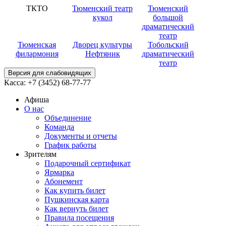
ТКТО
Тюменский театр
Тюменский
кукол
большой
драматический
театр
Тюменская
Дворец культуры
Тобольский
филармония
Нефтяник
драматический
театр
Версия для слабовидящих
Касса:
+7 (3452)
68-77-77
Афиша
О нас
Объединение
Команда
Документы и отчеты
График работы
Зрителям
Подарочный сертификат
Ярмарка
Абонемент
Как купить билет
Пушкинская карта
Как вернуть билет
Правила посещения