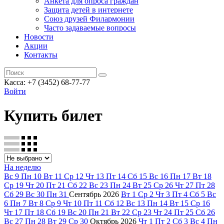
Анкета для опроса граждан
Защита детей в интернете
Союз друзей Филармонии
Часто задаваемые вопросы
Новости
Акции
Контакты
Касса:
+7 (3452)
68-77-77
Войти
Купить билет
На неделю
Вс
9
Пн
10
Вт
11
Ср
12
Чт
13
Пт
14
Сб
15
Вс
16
Пн
17
Вт
18
Ср
19
Чт
20
Пт
21
Сб
22
Вс
23
Пн
24
Вт
25
Ср
26
Чт
27
Пт
28
Сб
29
Вс
30
Пн
31
Сентябрь
2026
Вт
1
Ср
2
Чт
3
Пт
4
Сб
5
Вс
6
Пн
7
Вт
8
Ср
9
Чт
10
Пт
11
Сб
12
Вс
13
Пн
14
Вт
15
Ср
16
Чт
17
Пт
18
Сб
19
Вс
20
Пн
21
Вт
22
Ср
23
Чт
24
Пт
25
Сб
26
Вс
27
Пн
28
Вт
29
Ср
30
Октябрь
2026
Чт
1
Пт
2
Сб
3
Вс
4
Пн