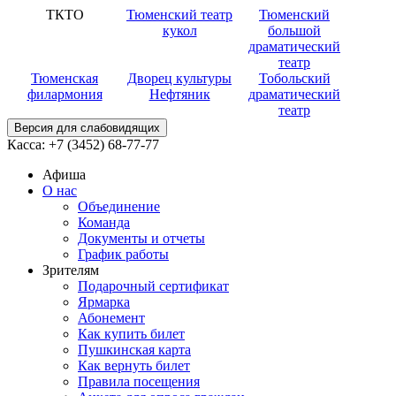
ТКТО
Тюменский театр
Тюменский
кукол
большой
драматический
театр
Тюменская
Дворец культуры
Тобольский
филармония
Нефтяник
драматический
театр
Версия для слабовидящих
Касса:
+7 (3452)
68-77-77
Афиша
О нас
Объединение
Команда
Документы и отчеты
График работы
Зрителям
Подарочный сертификат
Ярмарка
Абонемент
Как купить билет
Пушкинская карта
Как вернуть билет
Правила посещения