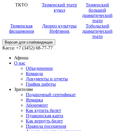
ТКТО
Тюменский театр
Тюменский
кукол
большой
драматический
театр
Тюменская
Дворец культуры
Тобольский
филармония
Нефтяник
драматический
театр
Версия для слабовидящих
Касса:
+7 (3452)
68-77-77
Афиша
О нас
Объединение
Команда
Документы и отчеты
График работы
Зрителям
Подарочный сертификат
Ярмарка
Абонемент
Как купить билет
Пушкинская карта
Как вернуть билет
Правила посещения