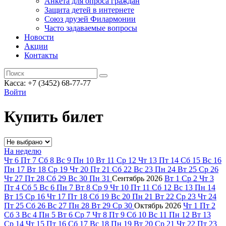
Анкета для опроса граждан
Защита детей в интернете
Союз друзей Филармонии
Часто задаваемые вопросы
Новости
Акции
Контакты
Касса:
+7 (3452)
68-77-77
Войти
Купить билет
На неделю
Чт
6
Пт
7
Сб
8
Вс
9
Пн
10
Вт
11
Ср
12
Чт
13
Пт
14
Сб
15
Вс
16
Пн
17
Вт
18
Ср
19
Чт
20
Пт
21
Сб
22
Вс
23
Пн
24
Вт
25
Ср
26
Чт
27
Пт
28
Сб
29
Вс
30
Пн
31
Сентябрь
2026
Вт
1
Ср
2
Чт
3
Пт
4
Сб
5
Вс
6
Пн
7
Вт
8
Ср
9
Чт
10
Пт
11
Сб
12
Вс
13
Пн
14
Вт
15
Ср
16
Чт
17
Пт
18
Сб
19
Вс
20
Пн
21
Вт
22
Ср
23
Чт
24
Пт
25
Сб
26
Вс
27
Пн
28
Вт
29
Ср
30
Октябрь
2026
Чт
1
Пт
2
Сб
3
Вс
4
Пн
5
Вт
6
Ср
7
Чт
8
Пт
9
Сб
10
Вс
11
Пн
12
Вт
13
Ср
14
Чт
15
Пт
16
Сб
17
Вс
18
Пн
19
Вт
20
Ср
21
Чт
22
Пт
23