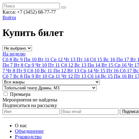
Касса:
+7 (3452)
68-77-77
Войти
Купить билет
На неделю
Сб
8
Вс
9
Пн
10
Вт
11
Ср
12
Чт
13
Пт
14
Сб
15
Вс
16
Пн
17
Вт
Пн
7
Вт
8
Ср
9
Чт
10
Пт
11
Сб
12
Вс
13
Пн
14
Вт
15
Ср
16
Чт
1
7
Чт
8
Пт
9
Сб
10
Вс
11
Пн
12
Вт
13
Ср
14
Чт
15
Пт
16
Сб
17
Вс
Сб
7
Вс
8
Пн
9
Вт
10
Ср
11
Чт
12
Пт
13
Сб
14
Вс
15
Пн
16
Вт
1
Премьера
Мероприятия не найдены
Подписаться на рассылку
О нас
Объединение
Руководство