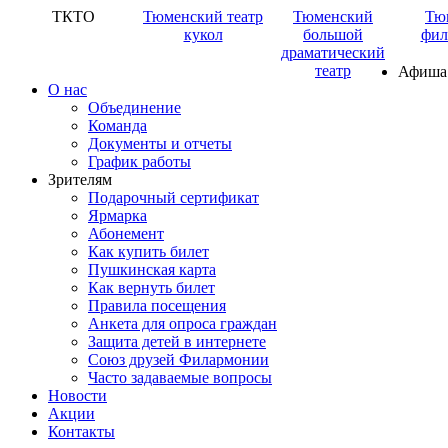
ТКТО
Тюменский театр
Тюменский
Тю
кукол
большой
фил
драматический
театр
Афиша
О нас
Объединение
Команда
Документы и отчеты
График работы
Зрителям
Подарочный сертификат
Ярмарка
Абонемент
Как купить билет
Пушкинская карта
Как вернуть билет
Правила посещения
Анкета для опроса граждан
Защита детей в интернете
Союз друзей Филармонии
Часто задаваемые вопросы
Новости
Акции
Контакты