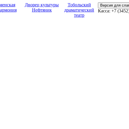
менская
Дворец культуры
Тобольский
Версия для сл
армония
Нефтяник
драматический
Касса:
+7 (3452
театр