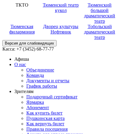
ТКТО
Тюменский театр
Тюменский
кукол
большой
драматический
театр
Тюменская
Дворец культуры
Тобольский
филармония
Нефтяник
драматический
театр
Версия для слабовидящих
Касса:
+7 (3452)
68-77-77
Афиша
О нас
Объединение
Команда
Документы и отчеты
График работы
Зрителям
Подарочный сертификат
Ярмарка
Абонемент
Как купить билет
Пушкинская карта
Как вернуть билет
Правила посещения