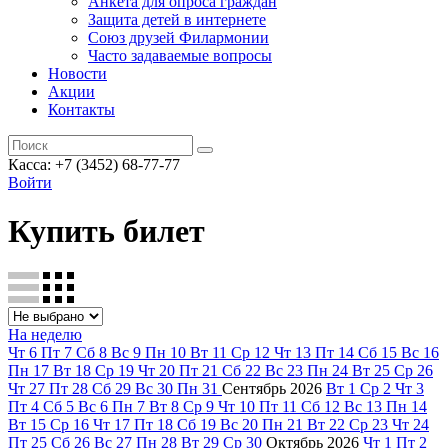
Анкета для опроса граждан
Защита детей в интернете
Союз друзей Филармонии
Часто задаваемые вопросы
Новости
Акции
Контакты
Касса:
+7 (3452)
68-77-77
Войти
Купить билет
На неделю
Чт
6
Пт
7
Сб
8
Вс
9
Пн
10
Вт
11
Ср
12
Чт
13
Пт
14
Сб
15
Вс
16
Пн
17
Вт
18
Ср
19
Чт
20
Пт
21
Сб
22
Вс
23
Пн
24
Вт
25
Ср
26
Чт
27
Пт
28
Сб
29
Вс
30
Пн
31
Сентябрь
2026
Вт
1
Ср
2
Чт
3
Пт
4
Сб
5
Вс
6
Пн
7
Вт
8
Ср
9
Чт
10
Пт
11
Сб
12
Вс
13
Пн
14
Вт
15
Ср
16
Чт
17
Пт
18
Сб
19
Вс
20
Пн
21
Вт
22
Ср
23
Чт
24
Пт
25
Сб
26
Вс
27
Пн
28
Вт
29
Ср
30
Октябрь
2026
Чт
1
Пт
2