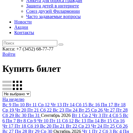
Анкета для опроса граждан
Защита детей в интернете
Союз друзей Филармонии
Часто задаваемые вопросы
Новости
Акции
Контакты
Касса:
+7 (3452)
68-77-77
Войти
Купить билет
На неделю
Вс
9
Пн
10
Вт
11
Ср
12
Чт
13
Пт
14
Сб
15
Вс
16
Пн
17
Вт
18
Ср
19
Чт
20
Пт
21
Сб
22
Вс
23
Пн
24
Вт
25
Ср
26
Чт
27
Пт
28
Сб
29
Вс
30
Пн
31
Сентябрь
2026
Вт
1
Ср
2
Чт
3
Пт
4
Сб
5
Вс
6
Пн
7
Вт
8
Ср
9
Чт
10
Пт
11
Сб
12
Вс
13
Пн
14
Вт
15
Ср
16
Чт
17
Пт
18
Сб
19
Вс
20
Пн
21
Вт
22
Ср
23
Чт
24
Пт
25
Сб
26
Вс
27
Пн
28
Вт
29
Ср
30
Октябрь
2026
Чт
1
Пт
2
Сб
3
Вс
4
Пн