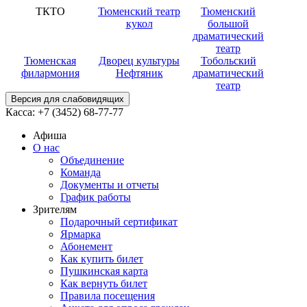
ТКТО
Тюменский театр
Тюменский
кукол
большой
драматический
театр
Тюменская
Дворец культуры
Тобольский
филармония
Нефтяник
драматический
театр
Версия для слабовидящих
Касса:
+7 (3452)
68-77-77
Афиша
О нас
Объединение
Команда
Документы и отчеты
График работы
Зрителям
Подарочный сертификат
Ярмарка
Абонемент
Как купить билет
Пушкинская карта
Как вернуть билет
Правила посещения