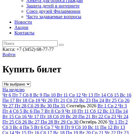
Анкета для опроса граждан
Защита детей в интернете
Союз друзей Филармонии
Часто задаваемые вопросы
Новости
Акции
Контакты
Касса:
+7 (3452)
68-77-77
Войти
Купить билет
На неделю
Чт
6
Пт
7
Сб
8
Вс
9
Пн
10
Вт
11
Ср
12
Чт
13
Пт
14
Сб
15
Вс
16
Пн
17
Вт
18
Ср
19
Чт
20
Пт
21
Сб
22
Вс
23
Пн
24
Вт
25
Ср
26
Чт
27
Пт
28
Сб
29
Вс
30
Пн
31
Сентябрь
2026
Вт
1
Ср
2
Чт
3
Пт
4
Сб
5
Вс
6
Пн
7
Вт
8
Ср
9
Чт
10
Пт
11
Сб
12
Вс
13
Пн
14
Вт
15
Ср
16
Чт
17
Пт
18
Сб
19
Вс
20
Пн
21
Вт
22
Ср
23
Чт
24
Пт
25
Сб
26
Вс
27
Пн
28
Вт
29
Ср
30
Октябрь
2026
Чт
1
Пт
2
Сб
3
Вс
4
Пн
5
Вт
6
Ср
7
Чт
8
Пт
9
Сб
10
Вс
11
Пн
12
Вт
13
Ср
14
Чт
15
Пт
16
Сб
17
Вс
18
Пн
19
Вт
20
Ср
21
Чт
22
Пт
23