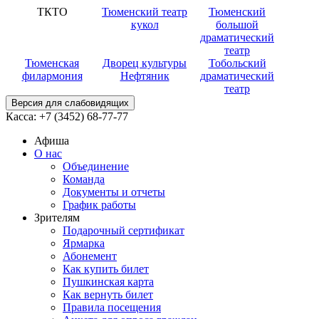
ТКТО
Тюменский театр
Тюменский
кукол
большой
драматический
театр
Тюменская
Дворец культуры
Тобольский
филармония
Нефтяник
драматический
театр
Версия для слабовидящих
Касса:
+7 (3452)
68-77-77
Афиша
О нас
Объединение
Команда
Документы и отчеты
График работы
Зрителям
Подарочный сертификат
Ярмарка
Абонемент
Как купить билет
Пушкинская карта
Как вернуть билет
Правила посещения