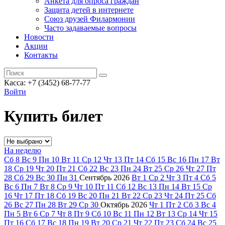
Анкета для опроса граждан
Защита детей в интернете
Союз друзей Филармонии
Часто задаваемые вопросы
Новости
Акции
Контакты
Касса:
+7 (3452)
68-77-77
Войти
Купить билет
На неделю
Сб
8
Вс
9
Пн
10
Вт
11
Ср
12
Чт
13
Пт
14
Сб
15
Вс
16
Пн
17
Вт
18
Ср
19
Чт
20
Пт
21
Сб
22
Вс
23
Пн
24
Вт
25
Ср
26
Чт
27
Пт
28
Сб
29
Вс
30
Пн
31
Сентябрь
2026
Вт
1
Ср
2
Чт
3
Пт
4
Сб
5
Вс
6
Пн
7
Вт
8
Ср
9
Чт
10
Пт
11
Сб
12
Вс
13
Пн
14
Вт
15
Ср
16
Чт
17
Пт
18
Сб
19
Вс
20
Пн
21
Вт
22
Ср
23
Чт
24
Пт
25
Сб
26
Вс
27
Пн
28
Вт
29
Ср
30
Октябрь
2026
Чт
1
Пт
2
Сб
3
Вс
4
Пн
5
Вт
6
Ср
7
Чт
8
Пт
9
Сб
10
Вс
11
Пн
12
Вт
13
Ср
14
Чт
15
Пт
16
Сб
17
Вс
18
Пн
19
Вт
20
Ср
21
Чт
22
Пт
23
Сб
24
Вс
25