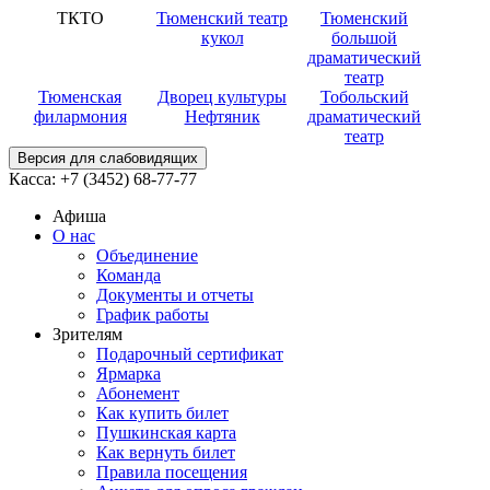
ТКТО
Тюменский театр
Тюменский
кукол
большой
драматический
театр
Тюменская
Дворец культуры
Тобольский
филармония
Нефтяник
драматический
театр
Версия для слабовидящих
Касса:
+7 (3452)
68-77-77
Афиша
О нас
Объединение
Команда
Документы и отчеты
График работы
Зрителям
Подарочный сертификат
Ярмарка
Абонемент
Как купить билет
Пушкинская карта
Как вернуть билет
Правила посещения