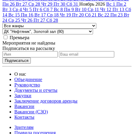
Пн
26
Вт
27
Ср
28
Чт
29
Пт
30
Сб
31
Ноябрь
2026
Вс
1
Пн
2
Вт
3
Ср
4
Чт
5
Пт
6
Сб
7
Вс
8
Пн
9
Вт
10
Ср
11
Чт
12
Пт
13
Сб
14
Вс
15
Пн
16
Вт
17
Ср
18
Чт
19
Пт
20
Сб
21
Вс
22
Пн
23
Вт
24
Ср
25
Чт
26
Пт
27
Сб
28
Премьера
Мероприятия не найдены
Подписаться на рассылку
О нас
Объединение
Руководство
Документы и отчеты
Закупки
Заключение договоров аренды
Вакансии
Вакансии (СЗО)
Контакты
Зрителям
Правила посещения