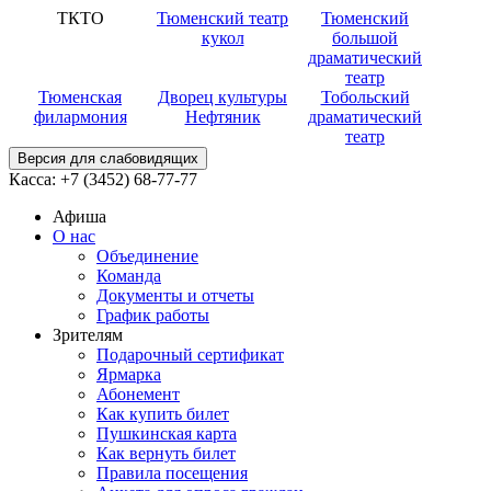
ТКТО
Тюменский театр
Тюменский
кукол
большой
драматический
театр
Тюменская
Дворец культуры
Тобольский
филармония
Нефтяник
драматический
театр
Версия для слабовидящих
Касса:
+7 (3452)
68-77-77
Афиша
О нас
Объединение
Команда
Документы и отчеты
График работы
Зрителям
Подарочный сертификат
Ярмарка
Абонемент
Как купить билет
Пушкинская карта
Как вернуть билет
Правила посещения