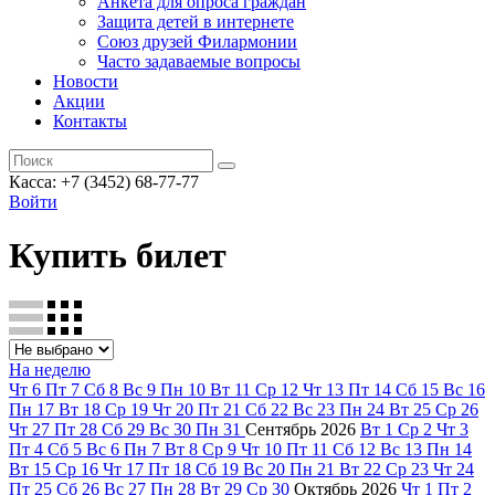
Анкета для опроса граждан
Защита детей в интернете
Союз друзей Филармонии
Часто задаваемые вопросы
Новости
Акции
Контакты
Касса:
+7 (3452)
68-77-77
Войти
Купить билет
На неделю
Чт
6
Пт
7
Сб
8
Вс
9
Пн
10
Вт
11
Ср
12
Чт
13
Пт
14
Сб
15
Вс
16
Пн
17
Вт
18
Ср
19
Чт
20
Пт
21
Сб
22
Вс
23
Пн
24
Вт
25
Ср
26
Чт
27
Пт
28
Сб
29
Вс
30
Пн
31
Сентябрь
2026
Вт
1
Ср
2
Чт
3
Пт
4
Сб
5
Вс
6
Пн
7
Вт
8
Ср
9
Чт
10
Пт
11
Сб
12
Вс
13
Пн
14
Вт
15
Ср
16
Чт
17
Пт
18
Сб
19
Вс
20
Пн
21
Вт
22
Ср
23
Чт
24
Пт
25
Сб
26
Вс
27
Пн
28
Вт
29
Ср
30
Октябрь
2026
Чт
1
Пт
2