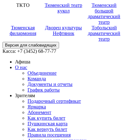
ТКТО
Тюменский театр
Тюменский
кукол
большой
драматический
театр
Тюменская
Дворец культуры
Тобольский
филармония
Нефтяник
драматический
театр
Версия для слабовидящих
Касса:
+7 (3452)
68-77-77
Афиша
О нас
Объединение
Команда
Документы и отчеты
График работы
Зрителям
Подарочный сертификат
Ярмарка
Абонемент
Как купить билет
Пушкинская карта
Как вернуть билет
Правила посещения