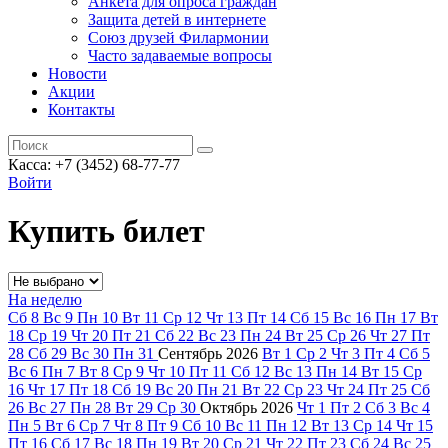
Анкета для опроса граждан
Защита детей в интернете
Союз друзей Филармонии
Часто задаваемые вопросы
Новости
Акции
Контакты
Касса:
+7 (3452)
68-77-77
Войти
Купить билет
На неделю
Сб
8
Вс
9
Пн
10
Вт
11
Ср
12
Чт
13
Пт
14
Сб
15
Вс
16
Пн
17
Вт
18
Ср
19
Чт
20
Пт
21
Сб
22
Вс
23
Пн
24
Вт
25
Ср
26
Чт
27
Пт
28
Сб
29
Вс
30
Пн
31
Сентябрь
2026
Вт
1
Ср
2
Чт
3
Пт
4
Сб
5
Вс
6
Пн
7
Вт
8
Ср
9
Чт
10
Пт
11
Сб
12
Вс
13
Пн
14
Вт
15
Ср
16
Чт
17
Пт
18
Сб
19
Вс
20
Пн
21
Вт
22
Ср
23
Чт
24
Пт
25
Сб
26
Вс
27
Пн
28
Вт
29
Ср
30
Октябрь
2026
Чт
1
Пт
2
Сб
3
Вс
4
Пн
5
Вт
6
Ср
7
Чт
8
Пт
9
Сб
10
Вс
11
Пн
12
Вт
13
Ср
14
Чт
15
Пт
16
Сб
17
Вс
18
Пн
19
Вт
20
Ср
21
Чт
22
Пт
23
Сб
24
Вс
25