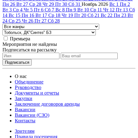
Пн
26
Вт
27
Ср
28
Чт
29
Пт
30
Сб
31
Ноябрь
2026
Вс
1
Пн
2
Вт
3
Ср
4
Чт
5
Пт
6
Сб
7
Вс
8
Пн
9
Вт
10
Ср
11
Чт
12
Пт
13
Сб
14
Вс
15
Пн
16
Вт
17
Ср
18
Чт
19
Пт
20
Сб
21
Вс
22
Пн
23
Вт
24
Ср
25
Чт
26
Пт
27
Сб
28
Премьера
Мероприятия не найдены
Подписаться на рассылку
О нас
Объединение
Руководство
Документы и отчеты
Закупки
Заключение договоров аренды
Вакансии
Вакансии (СЗО)
Контакты
Зрителям
Правила посещения