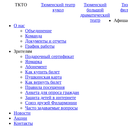
ТКТО
Тюменский театр
Тюменский
Тю
кукол
большой
фил
драматический
театр
Афиша
О нас
Объединение
Команда
Документы и отчеты
График работы
Зрителям
Подарочный сертификат
Ярмарка
Абонемент
Как купить билет
Пушкинская карта
Как вернуть билет
Правила посещения
Анкета для опроса граждан
Защита детей в интернете
Союз друзей Филармонии
Часто задаваемые вопросы
Новости
Акции
Контакты