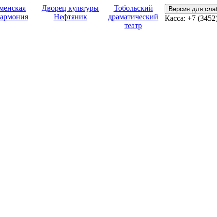
менская
Дворец культуры
Тобольский
Версия для сл
армония
Нефтяник
драматический
Касса:
+7 (3452
театр