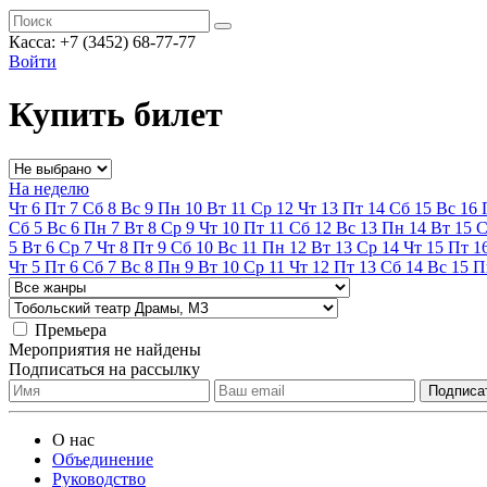
Касса:
+7 (3452)
68-77-77
Войти
Купить билет
На неделю
Чт
6
Пт
7
Сб
8
Вс
9
Пн
10
Вт
11
Ср
12
Чт
13
Пт
14
Сб
15
Вс
16
Сб
5
Вс
6
Пн
7
Вт
8
Ср
9
Чт
10
Пт
11
Сб
12
Вс
13
Пн
14
Вт
15
С
5
Вт
6
Ср
7
Чт
8
Пт
9
Сб
10
Вс
11
Пн
12
Вт
13
Ср
14
Чт
15
Пт
1
Чт
5
Пт
6
Сб
7
Вс
8
Пн
9
Вт
10
Ср
11
Чт
12
Пт
13
Сб
14
Вс
15
П
Премьера
Мероприятия не найдены
Подписаться на рассылку
О нас
Объединение
Руководство