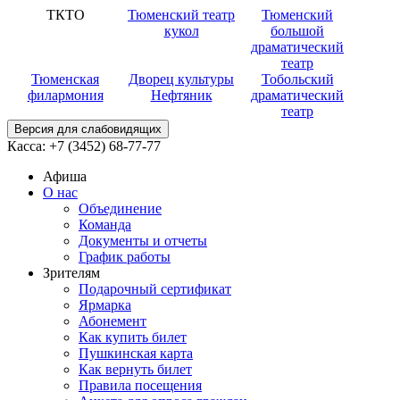
ТКТО
Тюменский театр
Тюменский
кукол
большой
драматический
театр
Тюменская
Дворец культуры
Тобольский
филармония
Нефтяник
драматический
театр
Версия для слабовидящих
Касса:
+7 (3452)
68-77-77
Афиша
О нас
Объединение
Команда
Документы и отчеты
График работы
Зрителям
Подарочный сертификат
Ярмарка
Абонемент
Как купить билет
Пушкинская карта
Как вернуть билет
Правила посещения