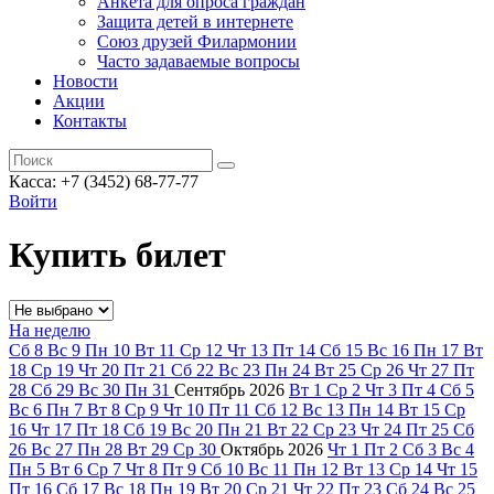
Анкета для опроса граждан
Защита детей в интернете
Союз друзей Филармонии
Часто задаваемые вопросы
Новости
Акции
Контакты
Касса:
+7 (3452)
68-77-77
Войти
Купить билет
На неделю
Сб
8
Вс
9
Пн
10
Вт
11
Ср
12
Чт
13
Пт
14
Сб
15
Вс
16
Пн
17
Вт
18
Ср
19
Чт
20
Пт
21
Сб
22
Вс
23
Пн
24
Вт
25
Ср
26
Чт
27
Пт
28
Сб
29
Вс
30
Пн
31
Сентябрь
2026
Вт
1
Ср
2
Чт
3
Пт
4
Сб
5
Вс
6
Пн
7
Вт
8
Ср
9
Чт
10
Пт
11
Сб
12
Вс
13
Пн
14
Вт
15
Ср
16
Чт
17
Пт
18
Сб
19
Вс
20
Пн
21
Вт
22
Ср
23
Чт
24
Пт
25
Сб
26
Вс
27
Пн
28
Вт
29
Ср
30
Октябрь
2026
Чт
1
Пт
2
Сб
3
Вс
4
Пн
5
Вт
6
Ср
7
Чт
8
Пт
9
Сб
10
Вс
11
Пн
12
Вт
13
Ср
14
Чт
15
Пт
16
Сб
17
Вс
18
Пн
19
Вт
20
Ср
21
Чт
22
Пт
23
Сб
24
Вс
25