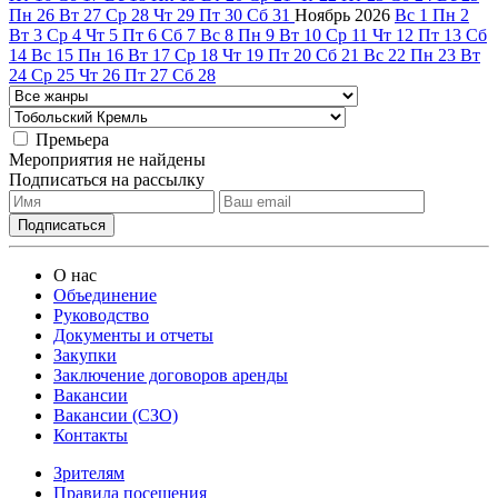
Пн
26
Вт
27
Ср
28
Чт
29
Пт
30
Сб
31
Ноябрь
2026
Вс
1
Пн
2
Вт
3
Ср
4
Чт
5
Пт
6
Сб
7
Вс
8
Пн
9
Вт
10
Ср
11
Чт
12
Пт
13
Сб
14
Вс
15
Пн
16
Вт
17
Ср
18
Чт
19
Пт
20
Сб
21
Вс
22
Пн
23
Вт
24
Ср
25
Чт
26
Пт
27
Сб
28
Премьера
Мероприятия не найдены
Подписаться на рассылку
О нас
Объединение
Руководство
Документы и отчеты
Закупки
Заключение договоров аренды
Вакансии
Вакансии (СЗО)
Контакты
Зрителям
Правила посещения