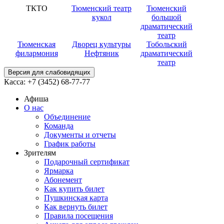
ТКТО
Тюменский театр
Тюменский
кукол
большой
драматический
театр
Тюменская
Дворец культуры
Тобольский
филармония
Нефтяник
драматический
театр
Версия для слабовидящих
Касса:
+7 (3452)
68-77-77
Афиша
О нас
Объединение
Команда
Документы и отчеты
График работы
Зрителям
Подарочный сертификат
Ярмарка
Абонемент
Как купить билет
Пушкинская карта
Как вернуть билет
Правила посещения