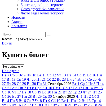
Анкета для опроса граждан
Защита детей в интернете
Союз друзей Филармонии
Часто задаваемые вопросы
Новости
Акции
Контакты
Касса:
+7 (3452)
68-77-77
Войти
Купить билет
На неделю
Пт
7
Сб
8
Вс
9
Пн
10
Вт
11
Ср
12
Чт
13
Пт
14
Сб
15
Вс
16
Пн
17
Вт
18
Ср
19
Чт
20
Пт
21
Сб
22
Вс
23
Пн
24
Вт
25
Ср
26
Чт
27
Пт
28
Сб
29
Вс
30
Пн
31
Сентябрь
2026
Вт
1
Ср
2
Чт
3
Пт
4
Сб
5
Вс
6
Пн
7
Вт
8
Ср
9
Чт
10
Пт
11
Сб
12
Вс
13
Пн
14
Вт
15
Ср
16
Чт
17
Пт
18
Сб
19
Вс
20
Пн
21
Вт
22
Ср
23
Чт
24
Пт
25
Сб
26
Вс
27
Пн
28
Вт
29
Ср
30
Октябрь
2026
Чт
1
Пт
2
Сб
3
Вс
4
Пн
5
Вт
6
Ср
7
Чт
8
Пт
9
Сб
10
Вс
11
Пн
12
Вт
13
Ср
14
Чт
15
Пт
16
Сб
17
Вс
18
Пн
19
Вт
20
Ср
21
Чт
22
Пт
23
Сб
24