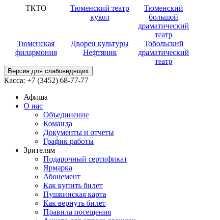
ТКТО
Тюменский театр
Тюменский
кукол
большой
драматический
театр
Тюменская
Дворец культуры
Тобольский
филармония
Нефтяник
драматический
театр
Версия для слабовидящих
Касса:
+7 (3452)
68-77-77
Афиша
О нас
Объединение
Команда
Документы и отчеты
График работы
Зрителям
Подарочный сертификат
Ярмарка
Абонемент
Как купить билет
Пушкинская карта
Как вернуть билет
Правила посещения