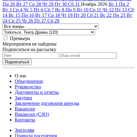
Пн
26
Вт
27
Ср
28
Чт
29
Пт
30
Сб
31
Ноябрь
2026
Вс
1
Пн
2
Вт
3
Ср
4
Чт
5
Пт
6
Сб
7
Вс
8
Пн
9
Вт
10
Ср
11
Чт
12
Пт
13
Сб
14
Вс
15
Пн
16
Вт
17
Ср
18
Чт
19
Пт
20
Сб
21
Вс
22
Пн
23
Вт
24
Ср
25
Чт
26
Пт
27
Сб
28
Премьера
Мероприятия не найдены
Подписаться на рассылку
О нас
Объединение
Руководство
Документы и отчеты
Закупки
Заключение договоров аренды
Вакансии
Вакансии (СЗО)
Контакты
Зрителям
Правила посещения