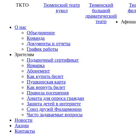
ТКТО
Тюменский театр
Тюменский
Тю
кукол
большой
фил
драматический
театр
Афиша
О нас
Объединение
Команда
Документы и отчеты
График работы
Зрителям
Подарочный сертификат
Ярмарка
Абонемент
Как купить билет
Пушкинская карта
Как вернуть билет
Правила посещения
Анкета для опроса граждан
Защита детей в интернете
Союз друзей Филармонии
Часто задаваемые вопросы
Новости
Акции
Контакты