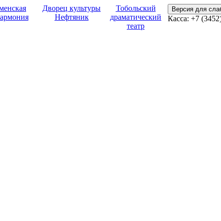
менская
Дворец культуры
Тобольский
Версия для сл
армония
Нефтяник
драматический
Касса:
+7 (3452
театр