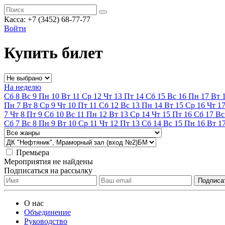
Касса:
+7 (3452)
68-77-77
Войти
Купить билет
На неделю
Сб
8
Вс
9
Пн
10
Вт
11
Ср
12
Чт
13
Пт
14
Сб
15
Вс
16
Пн
17
Вт
Пн
7
Вт
8
Ср
9
Чт
10
Пт
11
Сб
12
Вс
13
Пн
14
Вт
15
Ср
16
Чт
1
7
Чт
8
Пт
9
Сб
10
Вс
11
Пн
12
Вт
13
Ср
14
Чт
15
Пт
16
Сб
17
Вс
Сб
7
Вс
8
Пн
9
Вт
10
Ср
11
Чт
12
Пт
13
Сб
14
Вс
15
Пн
16
Вт
1
Премьера
Мероприятия не найдены
Подписаться на рассылку
О нас
Объединение
Руководство