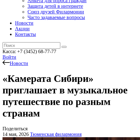
Анкета для опроса граждан
Защита детей в интернете
Союз друзей Филармонии
Часто задаваемые вопросы
Новости
Акции
Контакты
Касса:
+7 (3452)
68-77-77
Войти
Новости
«Камерата Сибири»
приглашает в музыкальное
путешествие по разным
странам
Поделиться
14 мая, 2026
Тюменская филармония