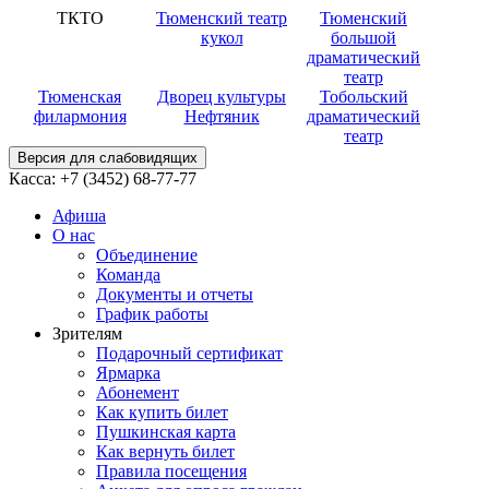
ТКТО
Тюменский театр
Тюменский
кукол
большой
драматический
театр
Тюменская
Дворец культуры
Тобольский
филармония
Нефтяник
драматический
театр
Версия для слабовидящих
Касса:
+7 (3452)
68-77-77
Афиша
О нас
Объединение
Команда
Документы и отчеты
График работы
Зрителям
Подарочный сертификат
Ярмарка
Абонемент
Как купить билет
Пушкинская карта
Как вернуть билет
Правила посещения