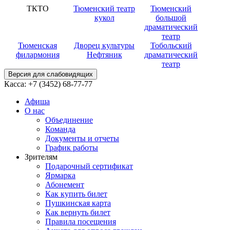
ТКТО
Тюменский театр
Тюменский
кукол
большой
драматический
театр
Тюменская
Дворец культуры
Тобольский
филармония
Нефтяник
драматический
театр
Версия для слабовидящих
Касса:
+7 (3452)
68-77-77
Афиша
О нас
Объединение
Команда
Документы и отчеты
График работы
Зрителям
Подарочный сертификат
Ярмарка
Абонемент
Как купить билет
Пушкинская карта
Как вернуть билет
Правила посещения