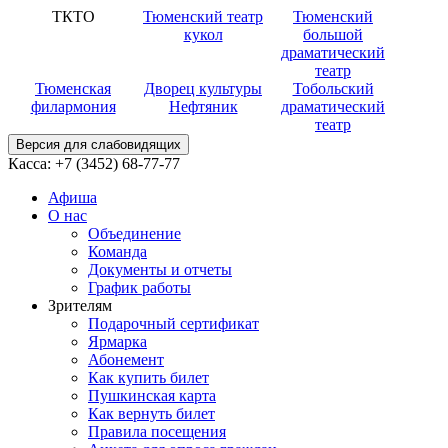
ТКТО
Тюменский театр
Тюменский
кукол
большой
драматический
театр
Тюменская
Дворец культуры
Тобольский
филармония
Нефтяник
драматический
театр
Версия для слабовидящих
Касса:
+7 (3452)
68-77-77
Афиша
О нас
Объединение
Команда
Документы и отчеты
График работы
Зрителям
Подарочный сертификат
Ярмарка
Абонемент
Как купить билет
Пушкинская карта
Как вернуть билет
Правила посещения