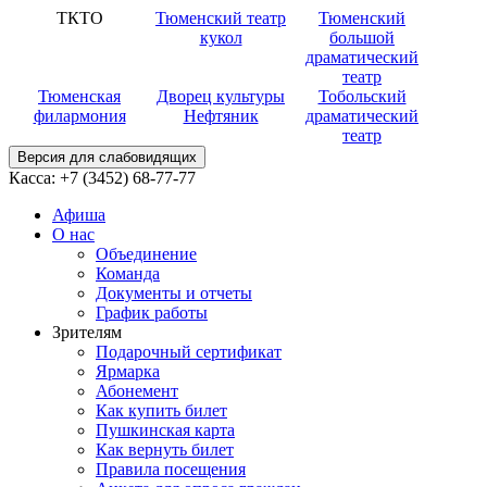
ТКТО
Тюменский театр
Тюменский
кукол
большой
драматический
театр
Тюменская
Дворец культуры
Тобольский
филармония
Нефтяник
драматический
театр
Версия для слабовидящих
Касса:
+7 (3452)
68-77-77
Афиша
О нас
Объединение
Команда
Документы и отчеты
График работы
Зрителям
Подарочный сертификат
Ярмарка
Абонемент
Как купить билет
Пушкинская карта
Как вернуть билет
Правила посещения