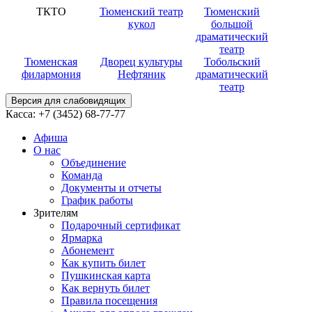
ТКТО
Тюменский театр
Тюменский
кукол
большой
драматический
театр
Тюменская
Дворец культуры
Тобольский
филармония
Нефтяник
драматический
театр
Версия для слабовидящих
Касса:
+7 (3452)
68-77-77
Афиша
О нас
Объединение
Команда
Документы и отчеты
График работы
Зрителям
Подарочный сертификат
Ярмарка
Абонемент
Как купить билет
Пушкинская карта
Как вернуть билет
Правила посещения