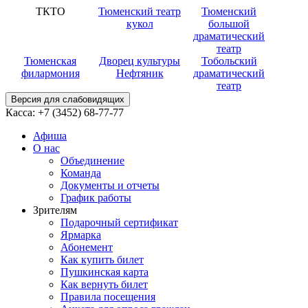
ТКТО
Тюменский театр
Тюменский
кукол
большой
драматический
театр
Тюменская
Дворец культуры
Тобольский
филармония
Нефтяник
драматический
театр
Версия для слабовидящих
Касса:
+7 (3452)
68-77-77
Афиша
О нас
Объединение
Команда
Документы и отчеты
График работы
Зрителям
Подарочный сертификат
Ярмарка
Абонемент
Как купить билет
Пушкинская карта
Как вернуть билет
Правила посещения