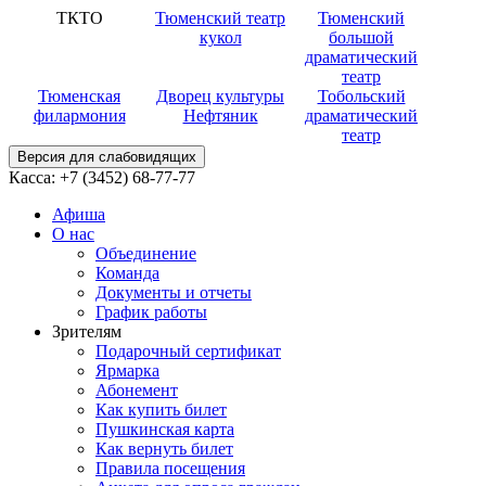
ТКТО
Тюменский театр
Тюменский
кукол
большой
драматический
театр
Тюменская
Дворец культуры
Тобольский
филармония
Нефтяник
драматический
театр
Версия для слабовидящих
Касса:
+7 (3452)
68-77-77
Афиша
О нас
Объединение
Команда
Документы и отчеты
График работы
Зрителям
Подарочный сертификат
Ярмарка
Абонемент
Как купить билет
Пушкинская карта
Как вернуть билет
Правила посещения