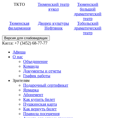
ТКТО
Тюменский театр
Тюменский
кукол
большой
драматический
театр
Тюменская
Дворец культуры
Тобольский
филармония
Нефтяник
драматический
театр
Версия для слабовидящих
Касса:
+7 (3452)
68-77-77
Афиша
О нас
Объединение
Команда
Документы и отчеты
График работы
Зрителям
Подарочный сертификат
Ярмарка
Абонемент
Как купить билет
Пушкинская карта
Как вернуть билет
Правила посещения