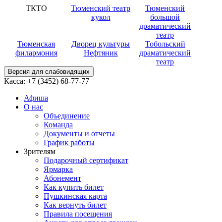
ТКТО
Тюменский театр
Тюменский
кукол
большой
драматический
театр
Тюменская
Дворец культуры
Тобольский
филармония
Нефтяник
драматический
театр
Версия для слабовидящих
Касса:
+7 (3452)
68-77-77
Афиша
О нас
Объединение
Команда
Документы и отчеты
График работы
Зрителям
Подарочный сертификат
Ярмарка
Абонемент
Как купить билет
Пушкинская карта
Как вернуть билет
Правила посещения