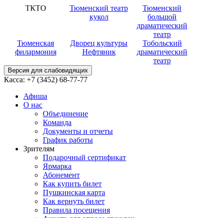
ТКТО
Тюменский театр
Тюменский
кукол
большой
драматический
театр
Тюменская
Дворец культуры
Тобольский
филармония
Нефтяник
драматический
театр
Версия для слабовидящих
Касса:
+7 (3452)
68-77-77
Афиша
О нас
Объединение
Команда
Документы и отчеты
График работы
Зрителям
Подарочный сертификат
Ярмарка
Абонемент
Как купить билет
Пушкинская карта
Как вернуть билет
Правила посещения