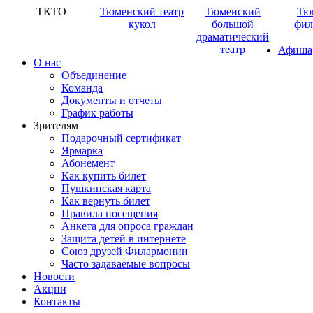
ТКТО
Тюменский театр
Тюменский
Тю
кукол
большой
фил
драматический
театр
Афиша
О нас
Объединение
Команда
Документы и отчеты
График работы
Зрителям
Подарочный сертификат
Ярмарка
Абонемент
Как купить билет
Пушкинская карта
Как вернуть билет
Правила посещения
Анкета для опроса граждан
Защита детей в интернете
Союз друзей Филармонии
Часто задаваемые вопросы
Новости
Акции
Контакты