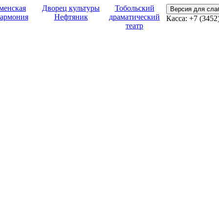
менская
Дворец культуры
Тобольский
Версия для сл
армония
Нефтяник
драматический
Касса:
+7 (3452
театр