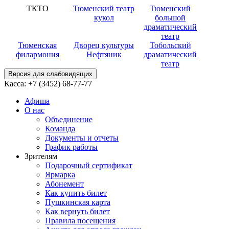
ТКТО
Тюменский театр
Тюменский
кукол
большой
драматический
театр
Тюменская
Дворец культуры
Тобольский
филармония
Нефтяник
драматический
театр
Версия для слабовидящих
Касса:
+7 (3452)
68-77-77
Афиша
О нас
Объединение
Команда
Документы и отчеты
График работы
Зрителям
Подарочный сертификат
Ярмарка
Абонемент
Как купить билет
Пушкинская карта
Как вернуть билет
Правила посещения