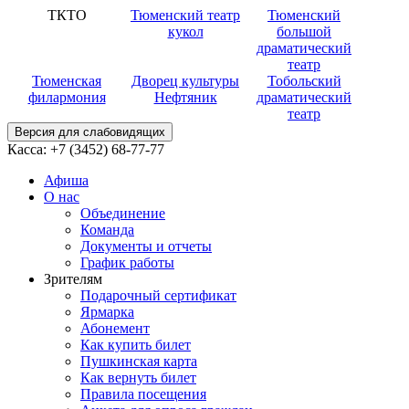
ТКТО
Тюменский театр
Тюменский
кукол
большой
драматический
театр
Тюменская
Дворец культуры
Тобольский
филармония
Нефтяник
драматический
театр
Версия для слабовидящих
Касса:
+7 (3452)
68-77-77
Афиша
О нас
Объединение
Команда
Документы и отчеты
График работы
Зрителям
Подарочный сертификат
Ярмарка
Абонемент
Как купить билет
Пушкинская карта
Как вернуть билет
Правила посещения