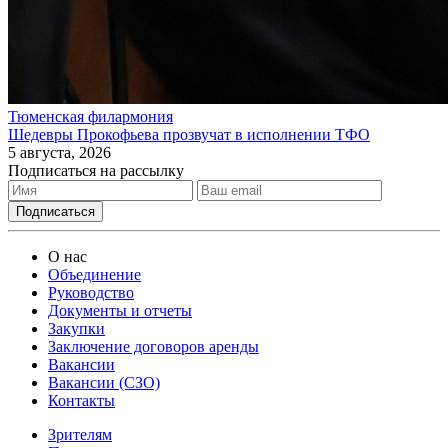
Тюменская филармония
Шедевры Прокофьева прозвучат в исполнении ТФО
5 августа, 2026
Подписаться на рассылку
О нас
Объединение
Руководство
Документы и отчеты
Закупки
Заключение договоров аренды
Вакансии
Вакансии (СЗО)
Контакты
Зрителям