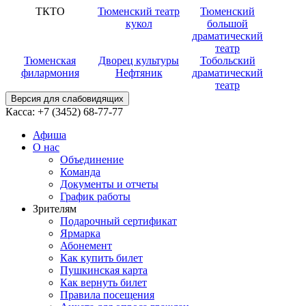
ТКТО
Тюменский театр
Тюменский
кукол
большой
драматический
театр
Тюменская
Дворец культуры
Тобольский
филармония
Нефтяник
драматический
театр
Версия для слабовидящих
Касса:
+7 (3452)
68-77-77
Афиша
О нас
Объединение
Команда
Документы и отчеты
График работы
Зрителям
Подарочный сертификат
Ярмарка
Абонемент
Как купить билет
Пушкинская карта
Как вернуть билет
Правила посещения